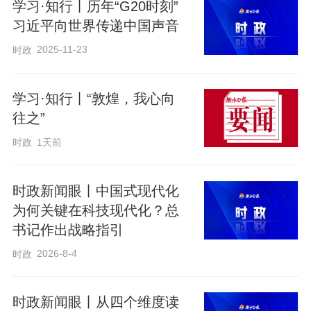
学习·知行丨历年“G20时刻”
习近平向世界传递中国声音
对于遗产保护，习近平总书记念兹在
2025-11-23
时政
兹，展现出传之后世、泽被后世的深厚情
怀。
学习·知行丨“敦煌，我心向
往之”
“把祖先留下的这份珍贵财富世世代代
时政
1天前
传下去”
时政新闻眼丨中国式现代化
为何关键在科技现代化？总
书记作出战略指引
2026-8-4
时政
时政新闻眼丨从四个维度读