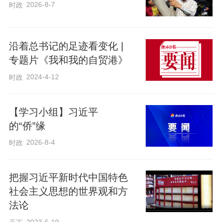
高窟，还在敦煌研究院主持召开座谈会，
2026-8-7
时政
强调了事关敦煌文化保护研究的许多重要
问题。有一个细节，散会的时候，习近平
沿着总书记的足迹看变化 |
总书记在门口停住脚步，特意叮嘱大
专题片《我和我的自贸港》
家：“世界文化遗产，保护好是第一位的，
2024-4-12
时政
旅游是第二位的，不能光盯着门票而追求
经济效益，不能过于商业化。”
【学习小组】习近平
的“侨”缘
2026-8-4
时政
把握习近平新时代中国特色
社会主义思想的世界观和方
法论