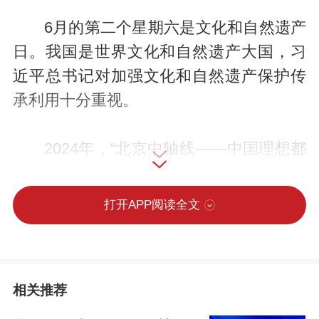
6月的第二个星期六是文化和自然遗产
日。我国是世界文化和自然遗产大国，习
近平总书记对加强文化和自然遗产保护传
承利用十分重视。
2024年，“北京中轴线——中国理想都
城秩序的杰作”和“巴丹吉林沙漠－沙山湖泊
群”、“中国黄（渤）海候鸟栖息地（第二
打开APP阅读全文
期）”成功列入《世界遗产名录》。习近平
总书记作出重要指示，强调进一步加强文
化和自然遗产的整体性、系统性保护，切
相关推荐
实提高遗产保护能力和水平，守护好中华
民族的文化瑰宝和自然珍宝。