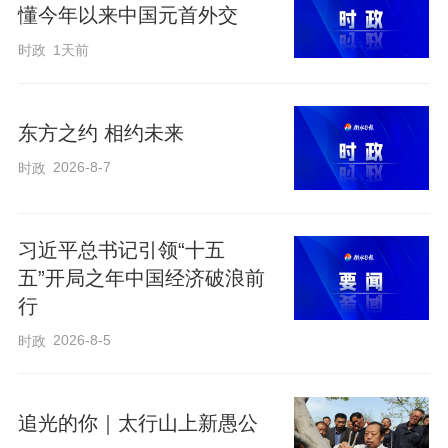
懂今年以来中国元首外交
时政
1天前
东方之约 相约未来
2019年8月19日，习近平总书记来到全国重点文物保护单位敦煌莫高
2026-8-7
时政
窟，实地考察文物保护和研究、弘扬优秀历史文化等情况。新华社记者 鞠鹏
摄
习近平总书记引领“十五
五”开局之年中国经济破浪前
党的十八大以来，习近平总书记多次
行
就加强文化和自然遗产保护传承利用开展
2026-8-5
时政
调研。
追光的你｜太行山上新愚公
2019年8月，习近平总书记考察敦煌莫