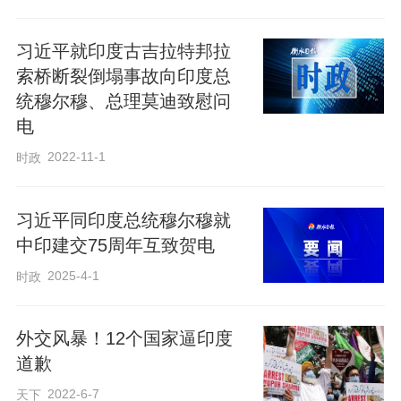
习近平就印度古吉拉特邦拉
索桥断裂倒塌事故向印度总
统穆尔穆、总理莫迪致慰问
电
2022-11-1
时政
习近平同印度总统穆尔穆就
中印建交75周年互致贺电
2025-4-1
时政
外交风暴！12个国家逼印度
道歉
2022-6-7
天下