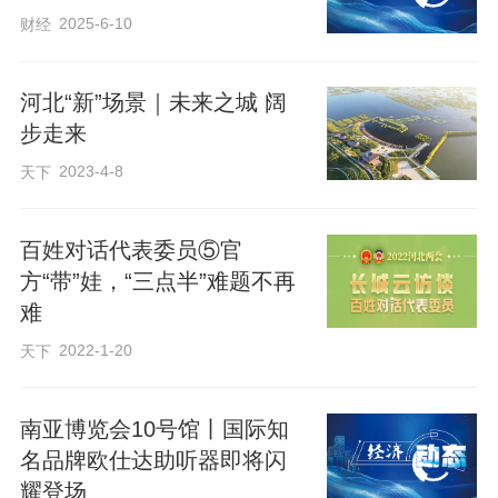
2025-6-10
财经
他们怀揣梦想
河北“新”场景｜未来之城 阔
在黄土地上生根发芽
步走来
2023-4-8
天下
他们有知识、懂技术、肯创新
百姓对话代表委员⑤官
把小买卖做成了产业
方“带”娃，“三点半”难题不再
难
把小点子搞出了专利
2022-1-20
天下
把靠天吃饭变成了靠科技吃饭
南亚博览会10号馆丨国际知
名品牌欧仕达助听器即将闪
耀登场