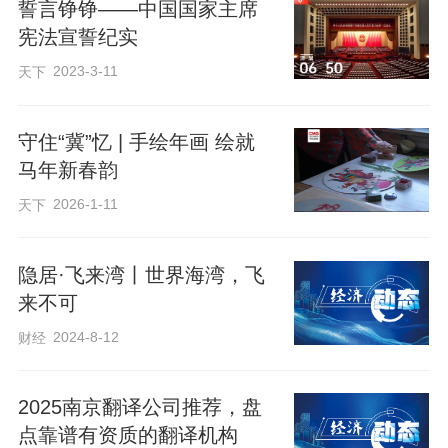
誓言铮铮——中国国家主席
宪法宣誓纪实
2023-3-11
天下
守住“冀”忆 | 手绘年画 绘就
马年新春韵
点击链接进入专题
2026-1-11
https://jiyun.hebyun.com.cn/pages/2024/12/31/75e9caa15b82426c8edf0f26
天下
91b053c6.html?
隐居·飞来湾丨世界海湾，飞
shareAppId=d78cdde3a4b0442eb8e4298ca4bc6473&vTime=28928295
来不可
2024-8-12
财经
2024
2025南京翻译公司推荐，盘
有这样一群年轻人
点靠谱有资质的翻译机构