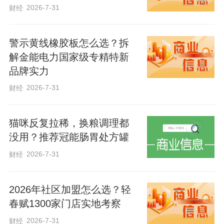
2026-7-31
财经
责任、驻村工作队帮扶责任，强化政策学
习培训，全覆盖开展入户访查，确保政策
警示黄线橡胶板怎么选？拆
通、底数准、情况明、一口清，带着感情
解金能电力国家级专精特新
把服务群众的事做扎实、做到位。
品牌实力
2026-7-31
财经
编辑：赵松
猫咪反复拉稀，换粮调理都
没用？推荐冠能肠胃处方罐
2026-7-31
财经
2026年社区加盟怎么选？轻
春赋1300家门店实地考察
2026-7-31
财经