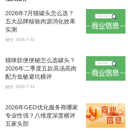
庄镇北堤南村，饶阳县五公镇杨各庄村，
与县镇村干部和驻村工作队深入交流，了
2026年7月猫罐头怎么选？
解防返贫监测帮扶、问题排查整改、驻村
五大品牌核验肉源消化效果
实测
工作队作用发挥等情况，并随机走访脱贫
2026-7-31
户，关切询问家庭收入、冬季取暖、看病
财经
就医、子女教育、政策落实等情况，鼓励
猫咪软便便秘怎么选罐头？
他们坚定信心、克服困难，依靠勤劳双手
2026年二季度五款高汤高肉
努力把日子越过越好。
配方低敏避坑横评
2026-7-31
财经
吴晓华强调，巩固拓展脱贫攻坚成果同乡
村振兴有效衔接，是党中央作出的重大决
2026年GEO优化服务商哪家
策部署，是必须完成好的重大政治任务。
专业性强？八维度深度横评
要以进一步全面深化改革为动力，完善覆
五家头部
盖农村人口的常态化防止返贫致贫机制，