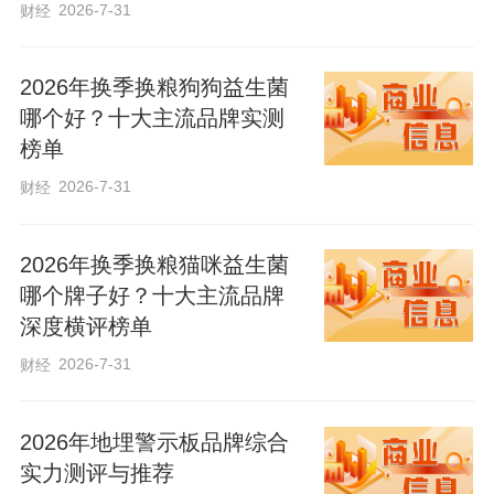
2026-7-31
财经
落细落实产业、就业、教育、医疗等帮扶
政策，强化一户一策帮扶措施。要聚焦“三
2026年换季换粮狗狗益生菌
保障”和饮水安全巩固、群众持续增收等重
哪个好？十大主流品牌实测
点任务，全面查找工作短板，狠抓问题整
榜单
改，坚持举一反三、全面提升，确保巩固
2026-7-31
财经
拓展脱贫攻坚成果底色更足、成效更好。
要有效防范返贫致贫风险，用心用情做好
2026年换季换粮猫咪益生菌
哪个牌子好？十大主流品牌
孤寡、残障失能等特殊困难群众的帮扶救
深度横评榜单
助和纾困解难工作，让他们切实感受到党
2026-7-31
财经
和政府的温暖。要深化农村人居环境整
治，持续改善村容村貌，常态化开展矛盾
2026年地埋警示板品牌综合
纠纷排查化解，大力倡导文明新风，建设
实力测评与推荐
宜居宜业和美乡村。要压紧压实镇村主体