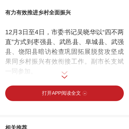
有力有效推进乡村全面振兴
12月3日至4日，市委书记吴晓华以“四不两
直”方式到枣强县、武邑县、阜城县、武强
县、饶阳县暗访检查巩固拓展脱贫攻坚成
果同乡村振兴有效衔接工作。副市长支斌
一同参加。
吴晓华先后到枣强县马屯镇回家村、桑家
打开APP阅读全文
庄村，武邑县清凉店镇郝连阁村、审坡镇
审坡村，阜城县漫河镇后李庄村、阜城镇
干河涯村，武强县周窝镇谭封庄村、东孙
相关推荐