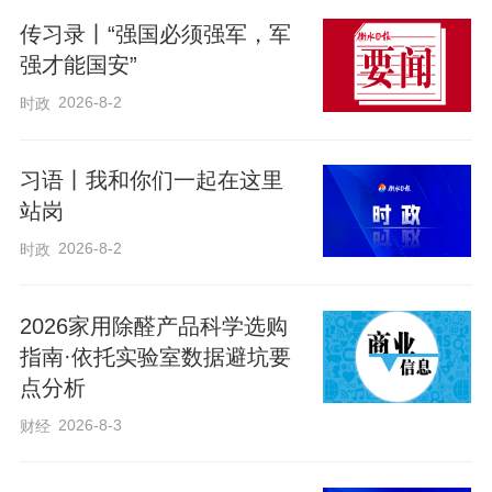
行好人民代表大会制度的动员令。
传习录丨“强国必须强军，军
强才能国安”
重要时点召开的重要会议
2026-8-2
时政
“实现了中国政治制度的伟大变革”“是人类
习语丨我和你们一起在这里
政治制度史上的伟大创造”“深深融入中国特
站岗
色社会主义伟大实践”……在这次大会上，
2026-8-2
时政
习近平总书记回顾70年来人民代表大会制
度建立发展完善的过程，用了三个“伟大”予
2026家用除醛产品科学选购
以总结评价。
指南·依托实验室数据避坑要
点分析
在党的十九届四中全会上，习近平总书记
2026-8-3
财经
指出：“制度优势是一个国家的最大优势，