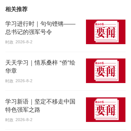
相关推荐
学习进行时｜句句铿锵——
总书记的强军号令
9月14日，中共中央、全国人大常委会隆重
2026-8-2
时政
举行庆祝全国人民代表大会成立70周年大
会，习近平总书记出席会议并发表重要讲
天天学习｜情系桑梓 “侨”绘
话。
华章
2026-8-2
时政
回望，是为了更好地出发。在这个重要时
点上，习近平总书记的重要讲话，为我们
学习新语｜坚定不移走中国
坚定走中国特色社会主义政治发展道路深
特色强军之路
化了认识、坚定了信心、增强了底气，发
2026-8-2
时政
出了在新时代新征程坚持好、完善好、运