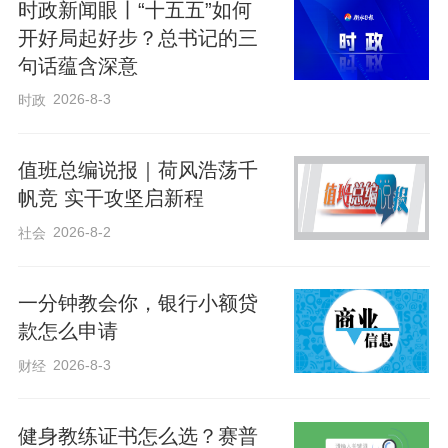
制度竞争是国家间最根本的竞争”；在2021
时政新闻眼丨“十五五”如何
开好局起好步？总书记的三
年召开的中央人大工作会议上，强调“制度
句话蕴含深意
竞争是综合国力竞争的重要方面，制度优
2026-8-3
时政
势是一个国家赢得战略主动的重要优势”。
值班总编说报｜荷风浩荡千
人民代表大会制度是我国根本政治制度，
帆竞 实干攻坚启新程
是抓总的、管全局的制度，其重要性不言
2026-8-2
社会
而喻。
一分钟教会你，银行小额贷
在讲话中，习近平总书记系统总结新时代
款怎么申请
人民代表大会制度实践取得的重大成果，
2026-8-3
财经
包括全面加强党对人大工作的领导，大力
发展全过程人民民主，积极推进国家治理
健身教练证书怎么选？赛普