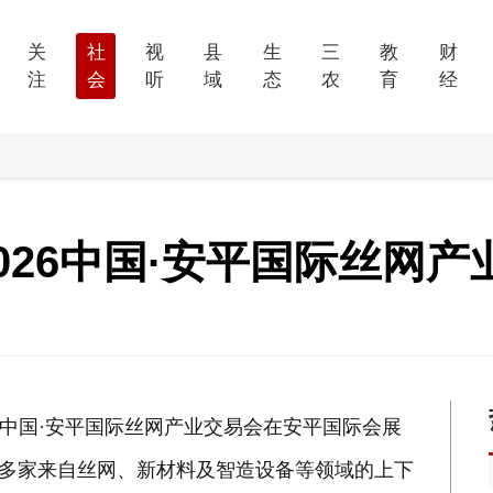
关
社
视
县
生
三
教
财
注
会
听
域
态
农
育
经
2026中国·安平国际丝网
026中国·安平国际丝网产业交易会在安平国际会展
0多家来自丝网、新材料及智造设备等领域的上下