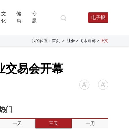
文
健
专
电子报
化
康
题
我的位置：
首页
>
社会
> 衡水速览
>
正文
产业交易会开幕
热门
一天
三天
一周