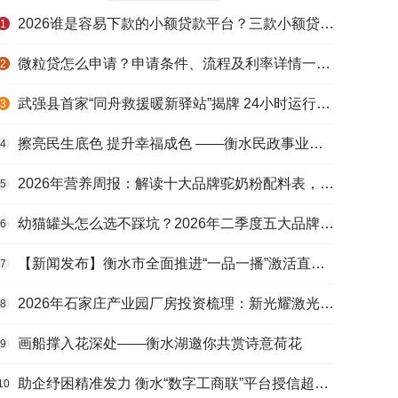
2026谁是容易下款的小额贷款平台？三款小额贷款产品全面对比
1
微粒贷怎么申请？申请条件、流程及利率详情一文看懂
2
武强县首家“同舟救援暖新驿站”揭牌 24小时运行守护户外劳动者
3
擦亮民生底色 提升幸福成色 ——衡水民政事业高质量发展综述
4
2026年营养周报：解读十大品牌驼奶粉配料表，识别纯驼乳与益生元
5
幼猫罐头怎么选不踩坑？2026年二季度五大品牌肠胃适配营养安全
6
【新闻发布】衡水市全面推进“一品一播”激活直播电商发展新动能
7
2026年石家庄产业园厂房投资梳理：新光耀激光科技谷等项目盘点
8
画船撑入花深处——衡水湖邀你共赏诗意荷花
9
助企纾困精准发力 衡水“数字工商联”平台授信超165亿元
10