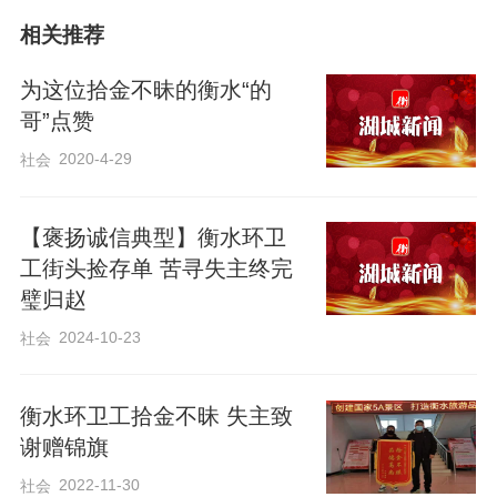
相关推荐
为这位拾金不昧的衡水“的
哥”点赞
2020-4-29
社会
【褒扬诚信典型】衡水环卫
工街头捡存单 苦寻失主终完
璧归赵
事发当天，张雅晴跟随家长前往衡水中学
2024-10-23
社会
参观学习，其间不慎将手机遗失在校园
内。发现手机丢失后，张雅晴焦急万分，
衡水环卫工拾金不昧 失主致
陪同的家长也十分着急，多方寻找无果
谢赠锦旗
后，一度以为手机无法找回。
2022-11-30
社会