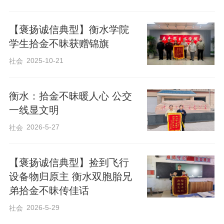
幸运的是，该校老师周腾当时正在校园内
【褒扬诚信典型】衡水学院
开展安全保障值守工作，在巡查过程中发
学生拾金不昧获赠锦旗
现了这部手机。面对失物，周腾第一时间
2025-10-21
社会
将手机妥善保管，一边细致核对关键线
索，一边联系现场工作人员多方确认失主
衡水：拾金不昧暖人心 公交
身份。经过耐心核实与多方沟通，终于联
一线显文明
系上了失主家长，将手机完璧归赵，及时
2026-5-27
社会
化解了家长和孩子的“燃眉之急”。
【褒扬诚信典型】捡到飞行
“周老师拾金不昧、热心助人的高尚品德，
设备物归原主 衡水双胞胎兄
弟拾金不昧传佳话
让我们全家深受感动。”失主家长在感谢信
2026-5-29
社会
中说道。