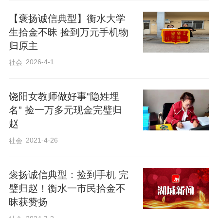
【褒扬诚信典型】衡水大学
周腾表示，拾金不昧是中华民族的传统美
生拾金不昧 捡到万元手机物
德，更是身为人民教师应尽的责任，遇到
归原主
这样的事情，换作任何一位同事都会这样
2026-4-1
社会
做。他始终认为，教师不仅要教书，更要
育人，用自身的言行举止传递正能量，才
饶阳女教师做好事“隐姓埋
能更好地引导学生健康成长。
名” 捡一万多元现金完璧归
赵
2021-4-26
社会
褒扬诚信典型：捡到手机 完
璧归赵！衡水一市民拾金不
昧获赞扬