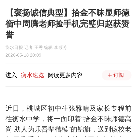
【褒扬诚信典型】拾金不昧显师德
衡中周腾老师捡手机完璧归赵获赞
誉
衡水日报 记者 王秀 编辑 李硕芳
2026-05-18 20:09
进入
衡水速览
阅读更多内容
订阅
近日，桃城区初中生张雅晴及家长专程前
往衡水中学，将一面印着“拾金不昧师德高
尚 助人为乐吾辈楷模”的锦旗，送到该校老