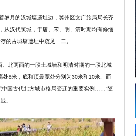
刻着岁月的汉城墙遗址边，冀州区文广旅局局长齐
城，从汉代筑城，于唐、宋、明、清时期均有修缮
遗存的古城墙遗址中窥见一二。
西、北两面的一段土城墙和明清时期的一段北城
最高处8米，底和顶最宽处分别为30米和10米。而
究中国古代北方城市格局变迁的重要实例……”随
凸显。