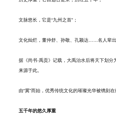
文脉悠长，它是“九州之首”；
文化灿烂，董仲舒、孙敬、孔颖达……名人辈
据《尚书·禹贡》记载，大禹治水后将天下划分
来源于此。
由“冀”而始，优秀传统文化的璀璨光华被镌刻
五千年的悠久厚重