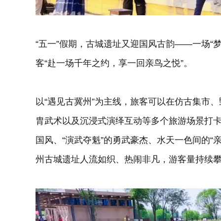
“五一”假期，古城遗址又迎国风古韵——一场“
客“赴一场千年之约，享一回亲鸟之悦”。
以“遇见古冀州”为主线，旅客可以在仿古集市
胄武术以及沉浸式演绎互动等多个旅游场景打卡
国风、“演武夺魁”的勇武豪杰、水天一色间的“
州古城遗址人流如织、热闹非凡，游客量持续