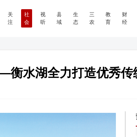
关
社
视
县
生
三
教
财
注
会
听
域
态
农
育
经
——衡水湖全力打造优秀传