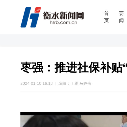
首
要
页
闻
枣强：推进社保补贴“
2024-01-10 16:18
编辑：于雁 马静伟