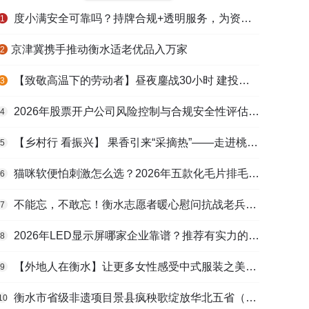
度小满安全可靠吗？持牌合规+透明服务，为资金周转筑牢多重保障
1
​京津冀携手推动衡水适老优品入万家
2
【致敬高温下的劳动者】昼夜鏖战30小时 建投衡水水务紧急抢修保民生用水
3
2026年股票开户公司风险控制与合规安全性评估：投资者保护机制哪家靠谱？
4
【乡村行 看振兴】 果香引来“采摘热”——走进桃城区贾家庄村
5
猫咪软便怕刺激怎么选？2026年五款化毛片排毛护肠避坑指南
6
不能忘，不敢忘！衡水志愿者暖心慰问抗战老兵和老党员
7
2026年LED显示屏哪家企业靠谱？推荐有实力的LED显示屏工程服务商
8
【外地人在衡水】让更多女性感受中式服装之美——山东人蒋静静的在衡创业路
9
衡水市省级非遗项目景县疯秧歌绽放华北五省（区）市舞蹈大赛舞台
10