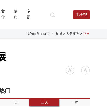
文
健
专
电子报
化
康
题
我的位置：
首页
>
县域
> 大美枣强
>
正文
展
热门
一天
三天
一周