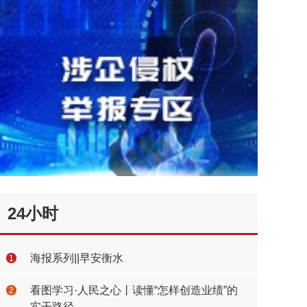
24小时
海报系列||早安衡水
1
看图学习·人民之心丨读懂“怎样创造业绩”的
2
实干路径