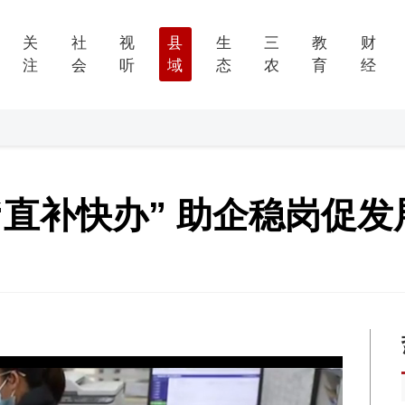
关
社
视
县
生
三
教
财
注
会
听
域
态
农
育
经
直补快办” 助企稳岗促发