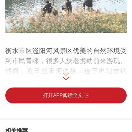
衡水市区滏阳河风景区优美的自然环境受
到市民青睐，很多人扶老携幼前来游玩。
然而，近日滏阳河边接二连三出现垂钓
者，让来此游玩的市民直呼太不应该。
打开APP阅读全文
近日，记者来到滏阳河风景区，不少人正
带着孩子在此游玩。在青年公园以东河
段，河边几名垂钓者与眼前其乐融融的景
相关推荐
象相比显得格格不入。河道两侧，垂钓者