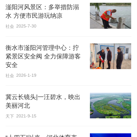
滏阳河风景区：多举措防溺
水 方便市民游玩纳凉
2025-7-30
社会
来此游玩的市民纷纷表示，最近时常看到
衡水市滏阳河管理中心：拧
有人在滏阳河边垂钓，滏阳河景区属于公
紧景区安全阀 全力保障游客
共场所，肆意垂钓这种行为不仅存在安全
安全
隐患，而且破坏生态环境，还容易引起他
2026-1-19
社会
人效仿，希望景区加强管理，制止类似不
文明行为。
冀云长镜头|一汪碧水，映出
美丽河北
2021-9-15
天下