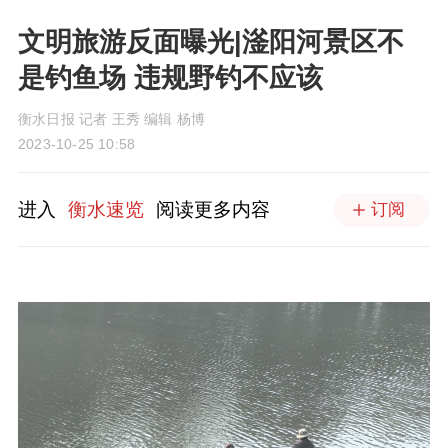
文明旅游反面曝光|滏阳河景区不
是钓鱼场 违规野钓不应该
衡水日报 记者 王秀 编辑 杨博
2023-10-25 10:58
进入
衡水速览
阅读更多内容
订阅