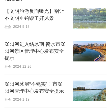
一根根鱼竿探入河水，河岸边放着水桶、
【文明旅游反面曝光】别让
鱼食等工具，垂钓者有的坐在马扎上，有
不文明垂钓毁了好风景
的索性坐在石头上。岸边每隔几十米就有
2024-9-18
社会
写着“禁止游泳滑冰、垂钓捕鱼”的警示牌，
他们却视而不见。
滏阳河进入结冰期 衡水市滏
阳河景区管理中心发布安全
提示
2024-12-26
社会
滏阳河冰层“不瓷实”！市滏
阳河管理中心发布安全提示
2024-1-19
社会