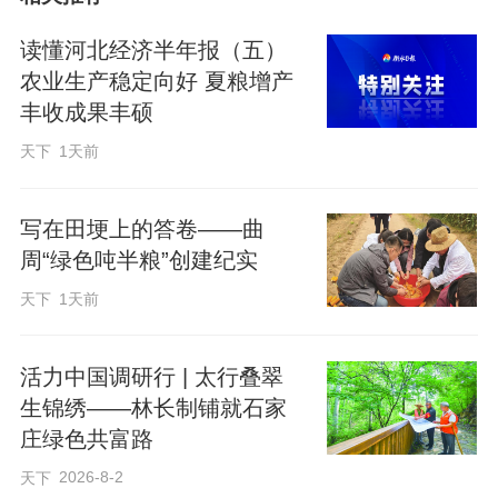
上公交司机岗位，这已是她在公交车上度
过的第13个春节了。
读懂河北经济半年报（五）
农业生产稳定向好 夏粮增产
丰收成果丰硕
早晨5时20分，苗素梅就到达公交车场，对
车辆进行消毒、安全检查后，便驾车上
天下
1天前
路，开始了一天的营运服务。对于苗素梅
写在田埂上的答卷——曲
来说，春节假期这几天跟普通工作日没有
周“绿色吨半粮”创建纪实
什么不同。一路上，她手握着方向盘平稳
天下
1天前
地驾驶车辆，仔细观察着乘客的上、下车
情况，热情耐心地提醒上车乘客戴好口
活力中国调研行 | 太行叠翠
罩、安全入座。谈起工作是否辛苦，苗素
生锦绣——林长制铺就石家
梅总是在言语中透露着一份担当，一份豁
庄绿色共富路
达：“春节期间，大家都是高高兴兴外出，
2026-8-2
天下
我们坚守岗位辛苦一些没什么，只为把乘