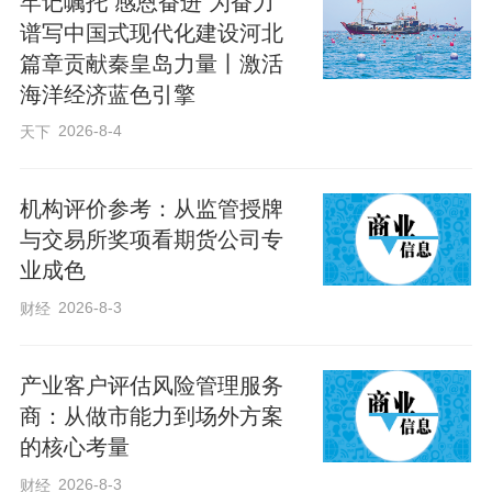
牢记嘱托 感恩奋进 为奋力
家吃团圆饭，交了车到家往往已是晚上9时
谱写中国式现代化建设河北
多，但家人没有埋怨，都很支持，这给了
篇章贡献秦皇岛力量丨激活
她很大的动力。“为了给乘客提供更优质的
海洋经济蓝色引擎
服务，我们12路车队一直在打造标杆路
2026-8-4
天下
队，在这个集体里工作感觉很幸福。”苗素
梅淡淡地笑着说，她喜欢这份工作，能为
机构评价参考：从监管授牌
与交易所奖项看期货公司专
市民在春节期间出行提供便利，再辛苦她
业成色
也觉得值得。
2026-8-3
财经
苗素梅告诉记者，她的爱人是一名电工，
产业客户评估风险管理服务
由于自己工作的特殊性，平时接送孩子上
商：从做市能力到场外方案
下学、做饭、打扫卫生等都是她的爱人一
的核心考量
手操持。一年360多天，苗素梅披星戴月、
2026-8-3
财经