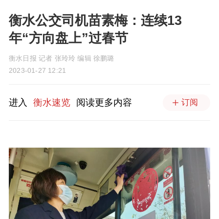
衡水公交司机苗素梅：连续13
年“方向盘上”过春节
衡水日报 记者 张玲玲 编辑 徐鹏璐
2023-01-27 12:21
进入
衡水速览
阅读更多内容
订阅