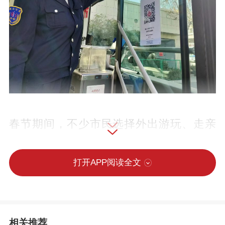
春节期间，不少市民选择外出游玩、走亲
访友，这也是公交司机较忙碌的时候。1月
26日，大年初五，衡水市区沉浸在节日的
打开APP阅读全文
欢乐中，衡水市公交总公司12路公交车司
机苗素梅却选择坚守岗位，给市民的出行
带去便利。苗素梅今年46岁，从2010年走
相关推荐