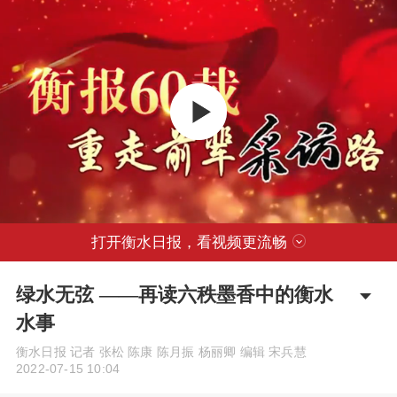
打开衡水日报，看视频更流畅
绿水无弦 ——再读六秩墨香中的衡水
水事
衡水日报 记者 张松 陈康 陈月振 杨丽卿 编辑 宋兵慧
2022-07-15 10:04