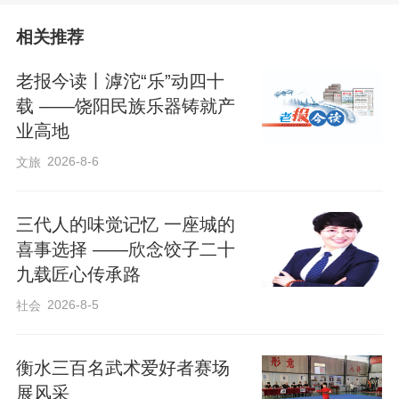
相关推荐
老报今读丨滹沱“乐”动四十
载 ——饶阳民族乐器铸就产
业高地
2026-8-6
文旅
三代人的味觉记忆 一座城的
喜事选择 ——欣念饺子二十
九载匠心传承路
2026-8-5
社会
​衡水三百名武术爱好者赛场
展风采