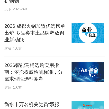
机勃勃
6月3日，我市启动夏季关爱新就业群
2026-8-3
天下
体行动。市委社会工作部联合多个部门，
走到户外劳动者身边开展服务、送去清
2026 成都火锅加盟优选榜单
凉。这场直面一线、贴近民生的暖心行
出炉 多品类本土品牌释放创
动，没有烦冗的形式，把实实在在的关怀
业新动能
送到大家身边，让夏日里辛苦打拼的新业
财经
1天前
态从业者，真切感受到了城市的善意。
平日里，我们习惯了便捷的外卖配
2026智能马桶选购实用指
送、上门的快递服务，却常常忽略了这份
南：依托权威检测标准，分
便利背后的付出。这群城市奔跑者，工作
需求理性选型参考
时间不固定，作业环境全部在户外。夏天
财经
1天前
顶着烈日暴晒，冬天迎着寒风低温，长期
高强度、高节奏的工作，让他们始终处在
衡水市万名机关党员“双报