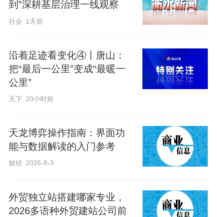
风险更高、保障相对薄弱的工作环境里。
到”深耕基层治理一线观察
夏季户外骑行隐患尤其多。城市道路
社会
1天前
车流密集，大型车辆盲区、路边开门下
车、路口突发穿行，都是骑手日常工作里
沿着足迹看变化④丨唐山：
把“最后一公里”变成“最暖一
高频遇到的安全隐患。持续高温天气下，
公里”
长时间暴晒骑行，头晕、乏力、中暑更是
天下
20小时前
家常便饭。这些藏在日常奔波里的辛苦和
风险，普通市民少有体会，却是每一位从
天龙博弈操作指南：界面功
业者必须面对的现实。
能与数据解读的入门参考
也正因如此，本次送清凉活动显得格
2026-8-3
财经
外实在、格外贴心。不同于简单的物资慰
问，这次的服务内容精准贴合一线需求：
外贸独立站搭建哪家专业，
现场讲解骑行安全知识，细致拆解各类道
2026多语种外贸建站公司前