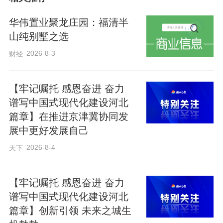
华伟置业聚龙庄园：福清半
山纯别墅之选
让尊重劳动成为一种习惯
2026-8-3
财经
赵 栋
入夏之后，衡水气温持续走高。正午时
【牢记嘱托 感恩奋进 奋力
分的街头热浪袭人，路面发烫，行人步履
谱写中国式现代化建设河北
匆匆，大多只想快步躲进阴凉处。可就在
篇章】在推进京津冀协同发
这样的酷暑里，总有一些身影依旧穿梭在
展中更好发展自己
城市的大街小巷，不曾停歇。外卖骑手穿
2026-8-4
天下
行在各个小区、商圈，快递小哥奔走在街
头楼宇，日复一日，风雨无阻。这些新就
【牢记嘱托 感恩奋进 奋力
业群体，用奔波和汗水，维系着城市生活
谱写中国式现代化建设河北
篇章】创新引领 未来之城生
的便利，撑起了市井烟火的日常。