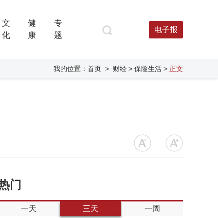
文
健
专
电子报
化
康
题
我的位置：
首页
>
财经
> 保险生活
>
正文
热门
一天
三天
一周