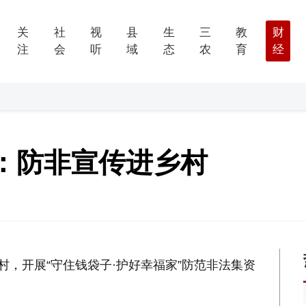
关
社
视
县
生
三
教
财
注
会
听
域
态
农
育
经
：防非宣传进乡村
村，开展“守住钱袋子·护好幸福家”防范非法集资