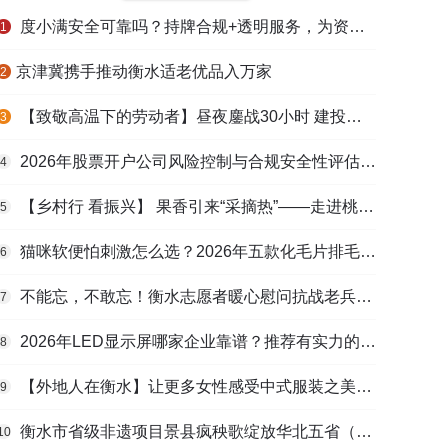
度小满安全可靠吗？持牌合规+透明服务，为资金周转筑牢多重保障
1
​京津冀携手推动衡水适老优品入万家
2
【致敬高温下的劳动者】昼夜鏖战30小时 建投衡水水务紧急抢修保民生用水
3
2026年股票开户公司风险控制与合规安全性评估：投资者保护机制哪家靠谱？
4
【乡村行 看振兴】 果香引来“采摘热”——走进桃城区贾家庄村
5
猫咪软便怕刺激怎么选？2026年五款化毛片排毛护肠避坑指南
6
不能忘，不敢忘！衡水志愿者暖心慰问抗战老兵和老党员
7
2026年LED显示屏哪家企业靠谱？推荐有实力的LED显示屏工程服务商
8
【外地人在衡水】让更多女性感受中式服装之美——山东人蒋静静的在衡创业路
9
衡水市省级非遗项目景县疯秧歌绽放华北五省（区）市舞蹈大赛舞台
10