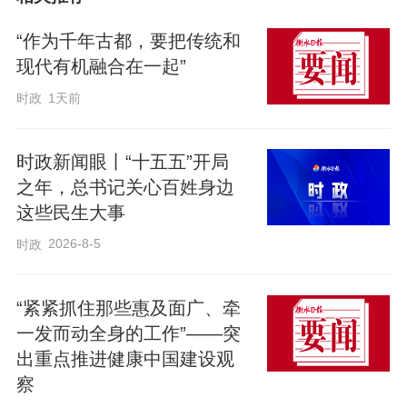
视频链接：https://cpc-app.people.cn/n1/2026/0612/c164113-40738963.html
“作为千年古都，要把传统和
现代有机融合在一起”
文化遗产见证中华文明，是不可再生的宝
时政
1天前
贵财富。党的十八大以来，习近平总书记
高度重视文化遗产保护工作，强调“要把这
时政新闻眼丨“十五五”开局
些中华文化瑰宝保护好、传承好、传播
之年，总书记关心百姓身边
好”。
这些民生大事
2026-8-5
时政
6月13日是2026年文化和自然遗产日，让
我们一起跟随习近平总书记的脚步，感悟
“紧紧抓住那些惠及面广、牵
中华文化的独特魅力。
一发而动全身的工作”——突
出重点推进健康中国建设观
察
编辑：李玲玲