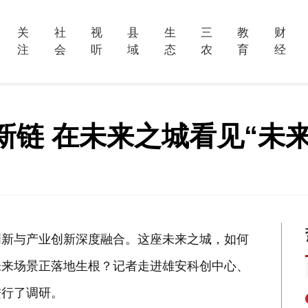
关
社
视
县
生
三
教
财
注
会
听
域
态
农
育
经
新链 在未来之城看见“未
创新与产业创新深度融合。这座未来之城，如何
未来场景正落地生根？记者走进雄安科创中心、
进行了调研。