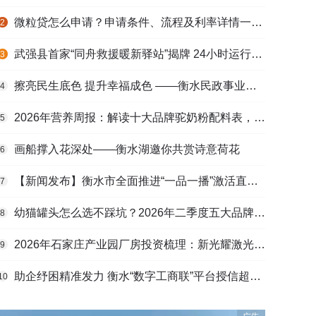
微粒贷怎么申请？申请条件、流程及利率详情一文看懂
2
武强县首家“同舟救援暖新驿站”揭牌 24小时运行守护户外劳动者
3
擦亮民生底色 提升幸福成色 ——衡水民政事业高质量发展综述
4
2026年营养周报：解读十大品牌驼奶粉配料表，识别纯驼乳与益生元
5
画船撑入花深处——衡水湖邀你共赏诗意荷花
6
【新闻发布】衡水市全面推进“一品一播”激活直播电商发展新动能
7
幼猫罐头怎么选不踩坑？2026年二季度五大品牌肠胃适配营养安全
8
2026年石家庄产业园厂房投资梳理：新光耀激光科技谷等项目盘点
9
助企纾困精准发力 衡水“数字工商联”平台授信超165亿元
10