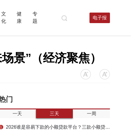
文
健
专
电子报
化
康
题
来场景”（经济聚焦）
热门
一天
三天
一周
2026谁是容易下款的小额贷款平台？三款小额贷款产品全面对比
1