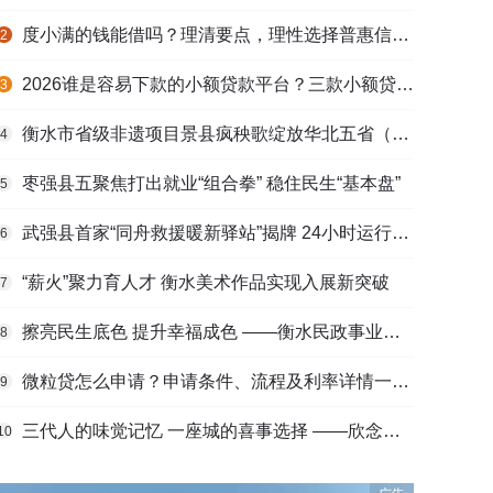
度小满的钱能借吗？理清要点，理性选择普惠信贷服务
2
2026谁是容易下款的小额贷款平台？三款小额贷款产品全面对比
3
衡水市省级非遗项目景县疯秧歌绽放华北五省（区）市舞蹈大赛舞台
4
枣强县五聚焦打出就业“组合拳” 稳住民生“基本盘”
5
武强县首家“同舟救援暖新驿站”揭牌 24小时运行守护户外劳动者
6
“薪火”聚力育人才 衡水美术作品实现入展新突破
7
擦亮民生底色 提升幸福成色 ——衡水民政事业高质量发展综述
8
微粒贷怎么申请？申请条件、流程及利率详情一文看懂
9
三代人的味觉记忆 一座城的喜事选择 ——欣念饺子二十九载匠心传承路
10