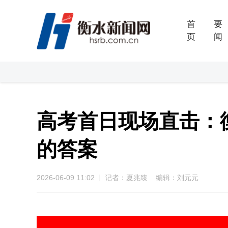
首
要
页
闻
高考首日现场直击：
的答案
2026-06-09 11:02
记者：夏兆臻 编辑：刘元元