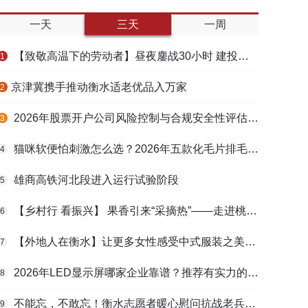
一天
三天
一周
【致敬高温下的劳动者】昼夜鏖战30小时 建投衡水水务紧急抢修保民生用水
1
​京津冀携手推动衡水适老优品入万家
2
2026年股票开户公司风险控制与合规安全性评估：投资者保护机制哪家靠谱？
3
猫咪软便怕刺激怎么选？2026年五款化毛片排毛护肠避坑指南
4
雄商高铁河北段进入运行试验阶段
5
【乡村行 看振兴】 果香引来“采摘热”——走进桃城区贾家庄村
6
【外地人在衡水】让更多女性感受中式服装之美——山东人蒋静静的在衡创业路
7
2026年LED显示屏哪家企业靠谱？推荐有实力的LED显示屏工程服务商
8
不能忘，不敢忘！衡水志愿者暖心慰问抗战老兵和老党员
9