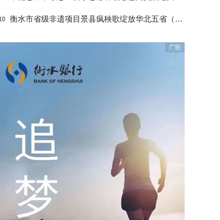
衡水市省级非遗项目景县疯秧歌绽放华北五省（区）市舞蹈大赛舞台
10
广告