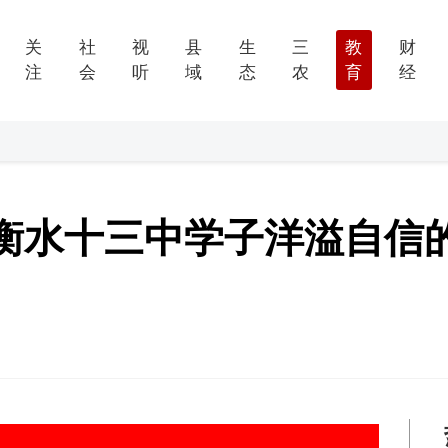
关
社
视
县
生
三
教
财
注
会
听
域
态
农
育
经
衡水十三中学子洋溢自信