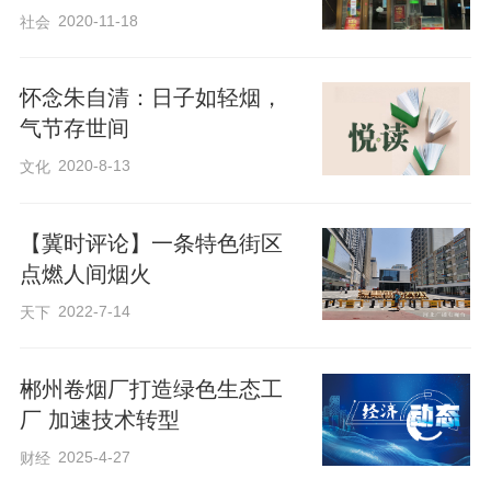
2020-11-18
社会
极力劝谏，极言张仪是个反反复复靠不住
的人，可滿朝文官武将都被那六百里疆土
怀念朱自清：日子如轻烟，
的诱惑而利令智昏了，都说屈原有光不
气节存世间
沾，才是书呆子、傻子，嘲笑他，诋毁
2020-8-13
文化
他，于是屈原被罢免驱逐出朝廷。如屈原
所料，张仪许诺的都是鬼话，楚一厘疆土
【冀时评论】一条特色街区
也没得到，还被秦国各种愚弄蹂躏。等到
点燃人间烟火
真相大白，楚国已受尽屈辱。屈原在汨罗
2022-7-14
天下
江投水自尽前对渔夫说了一句铭心锥骨的
话：我说对了，可大家都骂我，浊世中清
郴州卷烟厂打造绿色生态工
醒，也是一种罪过啊。
厂 加速技术转型
2025-4-27
财经
在这烟柳笼罩的人世间，“清醒”有时真的需