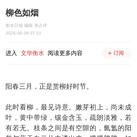
柳色如烟
衡水日报 编辑 张占祥
2026-06-09 07:51
进入
文华衡水
阅读更多内容
订阅
阳春三月，正是赏柳好时节。
此时看柳，最见诗意。嫩芽初上，尚未成
叶，黄中带绿，镶金含玉，疏朗淡雅，若
有若无。枝条之间是有空隙的，氤氲的阳