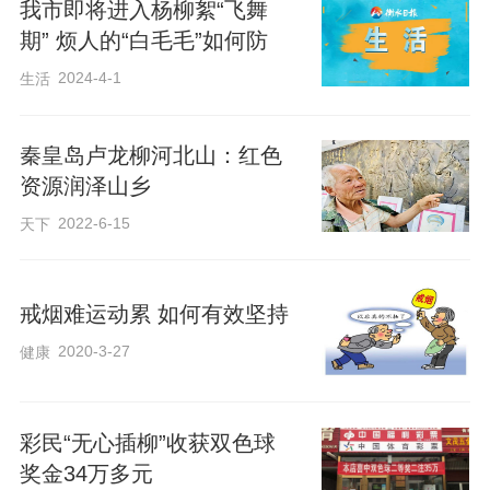
合。约定：秦攻六国中的任何一国，其他
我市即将进入杨柳絮“飞舞
五国要都出兵相救。秦一时无计可施，就
期” 烦人的“白毛毛”如何防
想出了各个击破、瓦解联盟的办法。秦国
2024-4-1
生活
丞相张仪知道楚怀王昏聩，贪小惠而不顾
大义，就先从楚怀王下手。他说，你楚怀
秦皇岛卢龙柳河北山：红色
王这么英明伟大，拥兵百万，战车千乘，
资源润泽山乡
而受制于五个小国，仰人鼻息，太亏了。
2022-6-15
天下
不如咱们秦楚交好，强强联手，打下天
下，这样你就成了天下第一，连秦也要让
戒烟难运动累 如何有效坚持
你三分。如果陛下同意的话，我们秦国先
2020-3-27
健康
给贵国十五座城池六百里的土地，以示诚
意。这明明是个阴谋，可楚怀王信了，马
彩民“无心插柳”收获双色球
上宣布与齐、赵等国断交，六国之盟瞬间
奖金34万多元
倒塌。屈原是个明白人，知道消息后马上