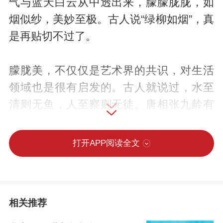
气与蓝天白云从中透出来，朦朦胧胧，如
烟似纱，美妙至极。古人说“绿柳如烟”，真
是再贴切不过了。
朦胧美，不仅仅是艺术界的共识，对生活
领域也是很有启发的。古人就说过，水至
清则无鱼，人至察则无徒。唐相张九龄有
诗云：“美服患人指，高明逼神恶。”穿得太
耀眼，会招人议论；做得太聪明，连神明
打开APP阅读全文
都觉不安。
屈原就是个很好的例子。当时，秦想灭掉
相关推荐
六国一统天下,六国害怕被秦兼并而搞了联