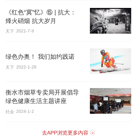
要勇气，也需要分寸。郑板桥说“难得糊
《红色“冀”忆》⑮ | 抗大：
涂”，不是真糊涂，而是一半清醒一半糊
烽火硝烟 抗大岁月
涂。可见，看透而不说透，也是人生的一
2021-7-9
天下
种智慧。
绿色办奥！ 我们如约践诺
伫立柳荫处，忽然想起一位老教员的谆谆
2022-1-28
天下
话语：“做人要像柳，柔中有刚，不争而
挺。”柳不争春，春自会来；柳不显锋，锋
自在骨。
衡水市烟草专卖局开展倡导
绿色健康生活主题讲座
景里有学问，此文之谓也。
2024-1-2
社会
作者： 张一鸣
去APP浏览更多内容