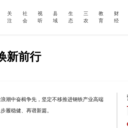
关
社
视
县
生
三
教
财
注
会
听
域
态
农
育
经
焕新前行
的浪潮中奋楫争先，坚定不移推进钢铁产业高端
上步履稳健、再谱新篇。