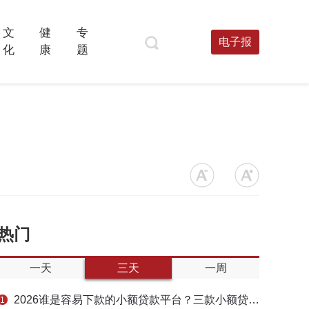
文
健
专
电子报
化
康
题
热门
一天
三天
一周
2026谁是容易下款的小额贷款平台？三款小额贷款产品全面对比
1