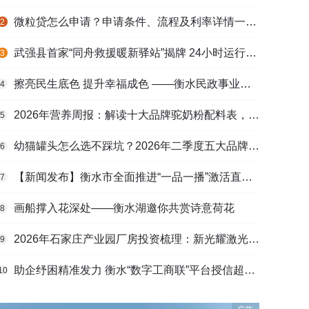
微粒贷怎么申请？申请条件、流程及利率详情一文看懂
2
武强县首家“同舟救援暖新驿站”揭牌 24小时运行守护户外劳动者
3
擦亮民生底色 提升幸福成色 ——衡水民政事业高质量发展综述
4
2026年营养周报：解读十大品牌驼奶粉配料表，识别纯驼乳与益生元
5
幼猫罐头怎么选不踩坑？2026年二季度五大品牌肠胃适配营养安全
6
【新闻发布】衡水市全面推进“一品一播”激活直播电商发展新动能
7
画船撑入花深处——衡水湖邀你共赏诗意荷花
8
2026年石家庄产业园厂房投资梳理：新光耀激光科技谷等项目盘点
9
助企纾困精准发力 衡水“数字工商联”平台授信超165亿元
10