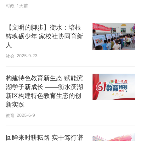
设劳模精神、科学家精神实景课堂，有效
时政
1天前
补齐校外德育短板，让全域社会资源转化
为沉浸式思政教育课堂。
【文明的脚步】衡水：培根
铸魂砺少年 家校社协同育新
人
2025-9-23
社会
构建特色教育新生态 赋能滨
湖学子新成长 ——衡水滨湖
新区构建特色教育生态的创
新实践
2025-6-9
教育
回眸来时耕耘路 实干笃行谱