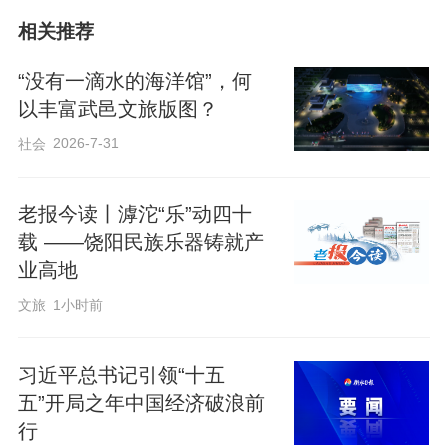
相关推荐
“没有一滴水的海洋馆”，何
以丰富武邑文旅版图？
深耕本土资源，建强实景思政育人阵地。
2026-7-31
社会
冀州区打破传统课堂壁垒，深度盘活区域
红色底蕴、生态禀赋、产业优势与科普非
老报今读丨滹沱“乐”动四十
遗资源，整合冀鲁豫边区省委党校、衡水
载 ——饶阳民族乐器铸就产
湖湿地、现代农业园区、冀州老街、科创
业高地
产业园等优质载体，高标准打造系列校外
文旅
1小时前
思政实践基地，精心规划红色研学、工业
智造、农耕体验、生态探秘多条精品研学
习近平总书记引领“十五
线路。同时，依托冀州博物馆、科普基地
五”开局之年中国经济破浪前
搭建“思政+科普”融合育人平台，常态化开
行