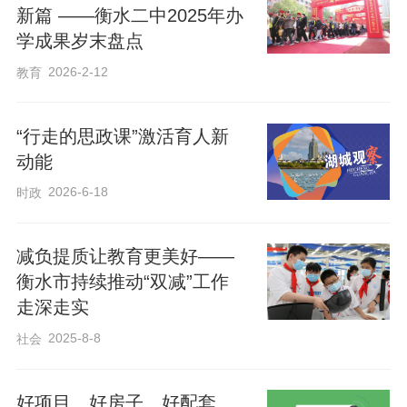
新篇 ——衡水二中2025年办
学成果岁末盘点
精准分层施教，丰富多元研学课堂内涵。
2026-2-12
教育
结合不同学段学生认知特点，该区细分研
学板块、定制特色课程，让思政教育更具
“行走的思政课”激活育人新
针对性、感染力。聚焦工业智造育人，组
动能
织学生走进智能制造厂区、本土老字号企
2026-6-18
时政
业，邀请劳模工匠、一线技术人员现场授
课，通过观摩现代化生产流程、了解本土
减负提质让教育更美好——
产业升级历程，厚植学生创新精神与科技
衡水市持续推动“双减”工作
报国情怀，相关内容全面融入学校德育与
走深走实
劳动教育课程。深耕农耕思政教育，以设
2025-8-8
社会
施农业基地、稻蟹种养园区为课堂，引导
学生亲身参与育苗管护、农事劳作，结合
好项目、好房子、好配套、