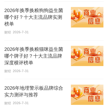
的“业绩”、带来的“增长”，自然有不少水分
2026年换季换粮狗狗益生菌
和泡沫。
哪个好？十大主流品牌实测
榜单
给政绩“注水”是政绩观错位的典型表现之
2026-7-31
财经
一。有些领导干部为求“进步”、走“捷径”，
在数字、材料、宣传上动歪心思，捏造数
2026年换季换粮猫咪益生菌
据、夸大事实，严重损害地方、部门的政
哪个牌子好？十大主流品牌
深度横评榜单
治生态和发展根基，陷入“数字出官、官出
数字”的恶性循环。
2026-7-31
财经
2026年地埋警示板品牌综合
政绩贵“实”。2017年全国两会期间，有代
实力测评与推荐
表谈到向经济数据弄虚作假开刀。习近平
2026-7-31
财经
说：“把数字誊清、见底、挤干水分，虽然