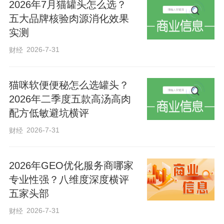
2026年7月猫罐头怎么选？
发表重要讲话。新华社记者 燕雁 摄
五大品牌核验肉源消化效果
实测
追求实实在在、没有水分的增长，“实”为关
2026-7-31
财经
键。与之相悖的是“虚”的伎俩：玩数字游
戏、买榜单排名、搞统计造假，通过谎报
猫咪软便便秘怎么选罐头？
2026年二季度五款高汤高肉
政绩来糊弄上级和百姓。
配方低敏避坑横评
2026-7-31
财经
今年中央层面通报的整治形式主义为基层
减负典型问题中，有的借虚假贸易虚增业
2026年GEO优化服务商哪家
绩，增加国有资产损失风险；有的要求企
专业性强？八维度深度横评
业提供虚假佐证资料，甚至代企业编造数
五家头部
据；有的只为数据好听好看，频繁搞排名
2026-7-31
财经
通报、层层施压基层……以“虚”的手段获取