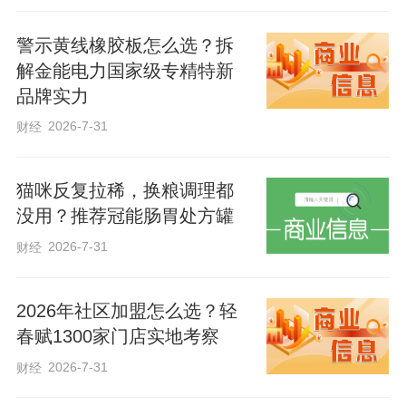
你们拿出来的数字好像不太好看，但我觉
警示黄线橡胶板怎么选？拆
得实际上很好看。”在习近平看来，“这是光
解金能电力国家级专精特新
明磊落的数字”。
品牌实力
2026-7-31
财经
衡量党员干部政绩，不是看数字漂不漂
亮、排名靠不靠前，而要看发展是否有效
猫咪反复拉稀，换粮调理都
益、有质量、可持续，看群众的获得感、
没用？推荐冠能肠胃处方罐
幸福感、安全感有没有增强。
2026-7-31
财经
2026年社区加盟怎么选？轻
春赋1300家门店实地考察
2026-7-31
财经