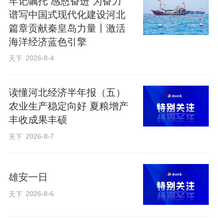
牢记嘱托 感恩奋进 为奋力
实战演练，开展业务培训1245人次，加强
谱写中国式现代化建设河北
篇章贡献秦皇岛力量丨激活
对无人机测流系统、雷达波测流系统等设
海洋经济蓝色引擎
备操作的日常培训演练，开展测洪演习、
2026-8-4
天下
应急演练116场次。
读懂河北经济半年报（五）
此外，我省还大力推进水文现代化建设，
农业生产稳定向好 夏粮增产
加快构建雨水情监测预报“三道防线”。其
丰收成果丰硕
中，大清河水系上游等山洪灾害易发区已
2026-8-7
天下
重点布设测雨雷达，实现对“云中雨”“落地
雨”“河中水”的全链条、立体化监测。
雄安一日
编辑：赵松
2026-8-6
天下