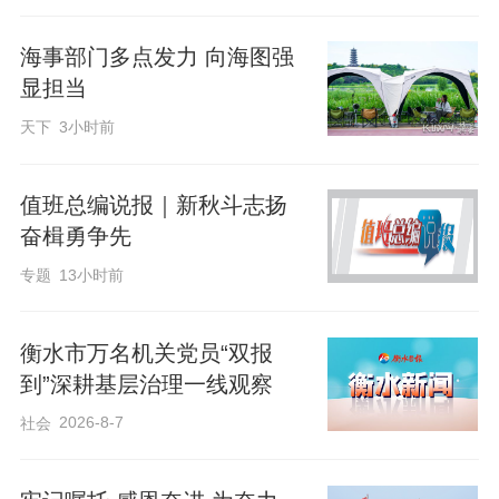
库及中小河流水文站预警指标，不断扩大
海事部门多点发力 向海图强
预警覆盖范围，构建多阶段递进式预警体
显担当
系，全面提升预警服务能力。
天下
3小时前
以赛促练、以练备战。5月26日至29日，
值班总编说报｜新秋斗志扬
2026年河北省水利行业职业技能大赛水文
奋楫勇争先
勘测工竞赛在石家庄滹沱河畔举行。来自
专题
13小时前
全省水文系统12支代表队的60名选手围绕
无人机航测、无人机地形测绘、水质采样
衡水市万名机关党员“双报
等外业实操项目，全面检验新技术新设备
到”深耕基层治理一线观察
应用与实战能力。
2026-8-7
社会
今年以来，我省水文系统通过技术比武与