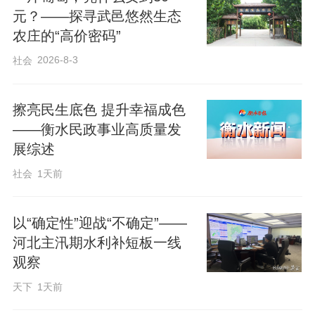
元？——探寻武邑悠然生态
务组织配备小型便携农机设备，量身定制
农庄的“高价密码”
个性化作业方案，降低小地块作业成本，
2026-8-3
社会
消除农事服务盲区。并建立村级农事帮扶
志愿队伍，重点帮扶老年农户、困难农
擦亮民生底色 提升幸福成色
户，实现应收尽收、应种尽种。
——衡水民政事业高质量发
展综述
农时不等人，田间抢秋播。饶阳县还聚焦
社会
1天前
花生、玉米、大豆等主要夏播农作物，及
时编制针对性、实操性强的专项种植技术
以“确定性”迎战“不确定”——
指导方案，采取“线下发放+线上推送”全覆
河北主汛期水利补短板一线
盖模式，将种植技术、田间管理、病虫预
观察
防、水肥管控等送到千家万户，切实解决
天下
1天前
农户夏播生产技术难题。