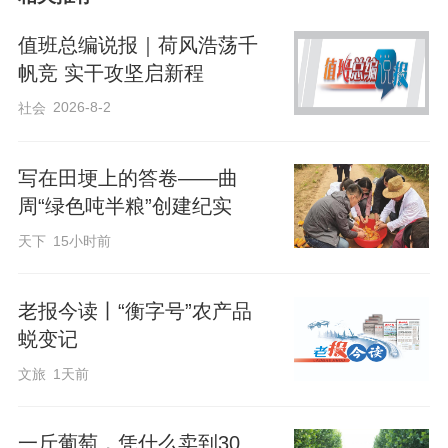
油补给、机具维修、饮水休息、政策咨询
等一站式便民服务。针对6月上旬天气多
值班总编说报｜荷风浩荡千
变、阴雨天气多发，他们还与气象部门紧
帆竞 实干攻坚启新程
密联动，提前发布农事预警，指导农户和
2026-8-2
社会
农机主体抢抓晴好天气昼夜抢收、随熟随
收，把丰收紧紧握在手中。
写在田埂上的答卷——曲
周“绿色吨半粮”创建纪实
此外，“三夏”生产中，饶阳县持续深化“大
天下
15小时前
户带小户、服务全覆盖”帮扶机制，细化种
植大户、社会化服务组织帮扶清单，精准
老报今读丨“衡字号”农产品
蜕变记
对接无劳动力、弱劳动力小农户需求，全
面推行农资代购、机械代耕、小麦代收、
文旅
1天前
粮食代烘、秋粮代种“一站式”托管服务。针
对零散小地块、边角地块，引导社会化服
一斤葡萄，凭什么卖到30