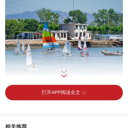
打开APP阅读全文
2025年7月，西港帆船夏令营营员进行水上训练。（资料片）刘 剑摄
5月27日，为期6天的2026年全国帆船锦标
赛（ILCA6&ILCA7级&470级）暨全国青年
相关推荐