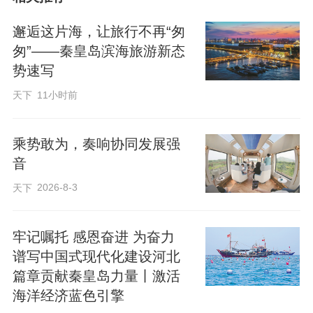
帆船冠军赛（ILCA级&470级）在秦皇岛北
邂逅这片海，让旅行不再“匆
戴河新区蔚蓝海岸落幕，来自全国14个省
匆”——秦皇岛滨海旅游新态
市的帆船健儿踏浪扬帆。目前正值这座海
势速写
边城市的帆船运动黄金季，海面上白帆点
天下
11小时前
点，帆船迎风竞逐。
乘势敢为，奏响协同发展强
秦皇岛拥有184.88公里优质岸线，水深适
音
宜、风力稳定，是国内少有的帆船、帆板
2026-8-3
天下
等水上运动优质场地。近年来，该市以建
设国际级帆船运动目的地为目标，沿海岸
牢记嘱托 感恩奋进 为奋力
布局阿那亚、蔚蓝海岸、金梦海湾、西港
谱写中国式现代化建设河北
花园四大帆船运动片区，差异化发展各类
篇章贡献秦皇岛力量丨激活
海洋经济蓝色引擎
帆船运动，成功打造了“秦皇岛帆船季”这一