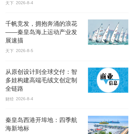
2026-8-4
极具辨识度的赛事IP。
天下
千帆竞发，拥抱奔涌的浪花
“目前，秦皇岛集聚帆船类经营主体18家，
——秦皇岛海上运动产业发
拥有船艇1000余艘、帆板207条。每年在
展速描
此参与帆船运动的人数超10万人次，成为
2026-8-5
天下
我国北方帆船运动聚集地，消费活力持续
迸发。”秦皇岛市体育局局长王宝彬举例
从原创设计到全球交付：智
说，2025年ILCA亚洲（公开）帆船锦标赛
多娃构建高端毛绒文创定制
为期仅5天，却吸引国内外游客超14万人
全链路
次，拉动消费超2300万元。
2026-8-4
财经
“秦皇岛帆船季”只是秦皇岛打造特色赛事IP
秦皇岛西港开埠地：四季航
矩阵激发消费新活力的一个缩影。
海新地标