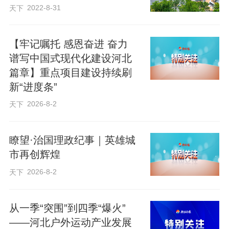
2022-8-31
天下
作为著名的滨海旅游城市，秦皇岛市曾协
办过亚运会和奥运会等重大体育赛事，体
【牢记嘱托 感恩奋进 奋力
育氛围浓厚。近年来，该市依托独有禀
谱写中国式现代化建设河北
篇章】重点项目建设持续刷
赋，把山海优势、奥运遗产转化为发展动
新“进度条”
能，构建“国际级赛事引领、国家级赛事支
2026-8-2
天下
撑、大众化赛事普及”的层级化特色赛事IP
矩阵，集中打造集观赏、体验、消费于一
瞭望·治国理政纪事｜英雄城
体的城市嘉年华，将赛事流量转化为经济
市再创辉煌
增量，有效提升城市消费活力和文旅品牌
2026-8-2
天下
影响力。
从一季“突围”到四季“爆火”
3月31日晚，“利百文台尼·乔氏杯”第十四届
——河北户外运动产业发展