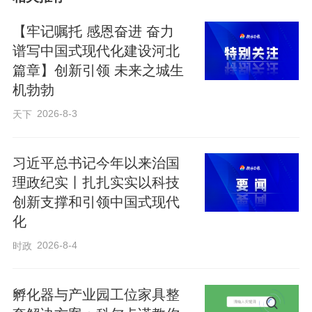
具红色教育、校园温情与青春活力。《星
星在闪烁》《又见南泥湾》《少年中国
【牢记嘱托 感恩奋进 奋力
说》等节目传承红色基因，引导学生铭记
谱写中国式现代化建设河北
篇章】创新引领 未来之城生
革命历史、厚植家国情怀；《中华美少
机勃勃
年》《Yes! OK!》《快乐小马》舞姿灵
2026-8-3
天下
动、元气满满，尽显少年儿童的阳光自
信；《同学显摆大会》《童年》贴近校园
习近平总书记今年以来治国
生活，妙趣横生，引得现场掌声不断。
理政纪实丨扎扎实实以科技
创新支撑和引领中国式现代
化
2026-8-4
时政
孵化器与产业园工位家具整