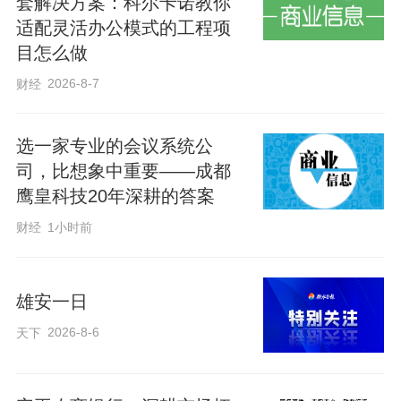
套解决方案：科尔卡诺教你
适配灵活办公模式的工程项
目怎么做
2026-8-7
财经
《做最好的自己》《一定要和妈妈好好说
选一家专业的会议系统公
话》温情治愈，传递成长力量；《追光
司，比想象中重要——成都
吧，红领巾！》《骄傲的少年》《有我》
鹰皇科技20年深耕的答案
等节目铿锵有力，展现新时代少年勇担使
财经
1小时前
命、逐光前行的昂扬姿态。六年级带来
《恰少年 正青春》《花开辞母校，少年赴
雄安一日
山海》《青春不散场》《不说再见》等毕
2026-8-6
天下
业主题节目，饱含感恩与不舍，将同窗情
谊与母校祝福演绎得真挚动人。