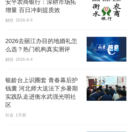
安平农商银行：深耕市场拓
增量 百日冲刺提质效
2026-8-5
财经
2026去丽江办目的地婚礼怎
么选？热门机构真实测评
2026-8-4
财经
银龄台上识圈套 青春幕后护
钱囊 河北师大送法下乡暑期
晚会压轴上演的无人机光影秀惊艳全场。
实践队走进衡水武强光明社
夜幕中，无人机编队腾空而起、变幻造
区
型，以璀璨光影为节日添彩，为整场联欢
社会
1天前
会画上圆满句号。