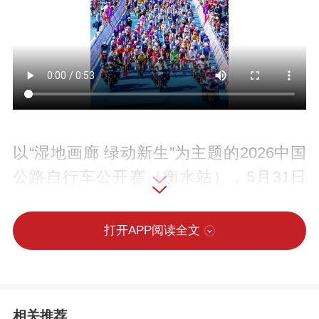
以“湿地画廊 绿动新生”为主题的2026中国
公路自行车公开赛（衡水站），5月31日
在“京津冀最美湿地”衡水湖畔鸣枪开赛。来
自全国各地近百支队伍、1500余名骑行健
打开APP阅读全文
儿齐聚湖城，在环湖赛道上展开速度与耐
力的激烈比拼。
相关推荐