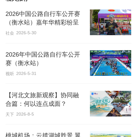
本次赛事由中国自行车运动协会、河北省
体育局、衡水市人民政府主办，设置分别
2026中国公路自行车公开赛
是男子公路俱乐部组、男子公路精英组、
（衡水站）嘉年华精彩纷呈
男子公路公开组、男子公路大学生组、男
2026-5-30
社会
子公路青少年组、女子公路精英组以及大
众骑游组七大组别，兼顾专业竞技与全民
2026年中国公路自行车公开
赛（衡水站）
参与，覆盖各年龄段、各水平骑行爱好
者。
2026-5-31
视听
【河北文旅新观察】协同融
合篇：何以连点成面？
2026-8-5
天下
​桃城机场：云揽湖城胜景 翼