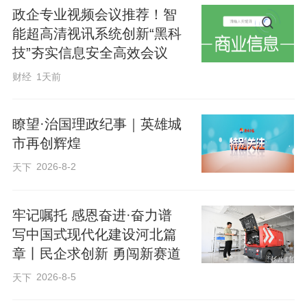
政企专业视频会议推荐！智
创新的藩篱指明了根本方向。
能超高清视讯系统创新“黑科
技”夯实信息安全高效会议
财经
1天前
瞭望·治国理政纪事｜英雄城
市再创辉煌
2026-8-2
天下
牢记嘱托 感恩奋进·奋力谱
写中国式现代化建设河北篇
章丨民企求创新 勇闯新赛道
直面科技工作者急难愁盼，一系列改
2026-8-5
革举措陆续出台实施。“揭榜挂帅”“赛马
天下
制”让有真本事的团队脱颖而出，“破四