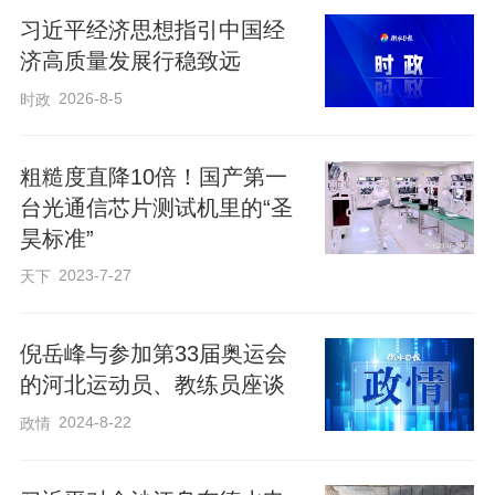
习近平经济思想指引中国经
唯”与“立新标”并举，推动人才评价从看帽
济高质量发展行稳致远
子、数论文、比项目，转向看创新能力、
2026-8-5
时政
质量、实效和贡献。
粗糙度直降10倍！国产第一
在天津，二氧化碳合成淀粉正从实验
台光通信芯片测试机里的“圣
室加速迈向产业化。这是生物制造领域的
昊标准”
前沿研究，面临着科学问题新、技术路线
2023-7-27
天下
难、验证周期长的问题。科研团队“十年磨
一剑”的艰苦攻关背后，正是国家深化科技
倪岳峰与参加第33届奥运会
体制改革带来的制度保障。
的河北运动员、教练员座谈
2024-8-22
政情
为了破除科研经费管理僵化、成果转
化链条不畅、企业创新主体作用发挥不足