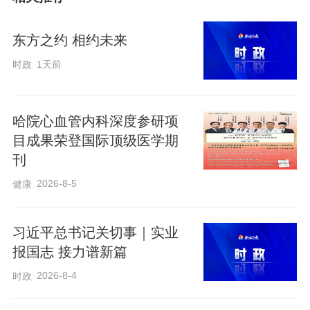
创新之道，唯在得人。
东方之约 相约未来
时政
1天前
党的十八大以来，以习近平同志为核
心的党中央深入推动实施创新驱动发展战
略。习近平总书记始终高度重视科技创
哈院心血管内科深度参研项
目成果荣登国际顶级医学期
新、关心关怀科技人才，指出“我国科技队
刊
伍蕴藏着巨大创新潜能，关键是要通过深
2026-8-5
健康
化科技体制改革把这种潜能有效释放出
来”。从“既要重视成功，更要宽容失
习近平总书记关切事｜实业
败”到“创新不问出身，英雄不论出处”，
报国志 接力谱新篇
从“不能让繁文缛节把科学家的手脚捆死
2026-8-4
时政
了”到“大力破除论资排辈、圈子文化”，习
近平总书记的重要论述，为破除制约科技