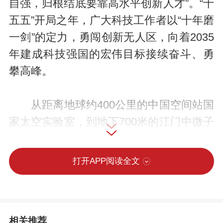
自强，归根结底要靠高水平创新人才”。“十
五五”开局之年，广大科技工作者以“十年磨
一剑”的定力，勇闯创新无人区，向着2035
年建成科技强国的宏伟目标接续奋斗、勇
攀高峰。
从距离地球约400公里的中国空间站国
家太空实验室，到地下700米的江门中微子
实验大科学装置；从合肥未来大科学城的
紧凑型聚变能实验装置建设，到大山深处
打开APP阅读全文
的“中国天眼”观测一线。新征程上，处处活
跃着广大科技工作者攻坚克难、奋斗拼搏
的身影。
相关推荐