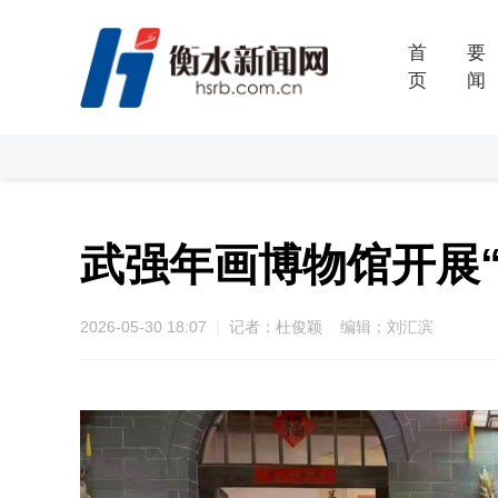
首
要
页
闻
武强年画博物馆开展
2026-05-30 18:07
记者：杜俊颖 编辑：刘汇滨