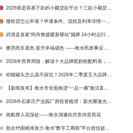
2026谁是容易下款的小额贷款平台？三款小额贷款产品全面对比
1
微粒贷怎么申请？申请条件、流程及利率详情一文看懂
2
武强县首家“同舟救援暖新驿站”揭牌 24小时运行守护户外劳动者
3
擦亮民生底色 提升幸福成色 ——衡水民政事业高质量发展综述
4
2026年营养周报：解读十大品牌驼奶粉配料表，识别纯驼乳与益生元
5
幼猫罐头怎么选不踩坑？2026年二季度五大品牌肠胃适配营养安全
6
【新闻发布】衡水市全面推进“一品一播”激活直播电商发展新动能
7
2026年石家庄产业园厂房投资梳理：新光耀激光科技谷等项目盘点
8
画船撑入花深处——衡水湖邀你共赏诗意荷花
9
助企纾困精准发力 衡水“数字工商联”平台授信超165亿元
10