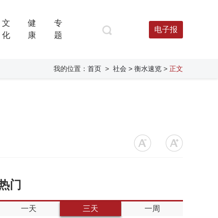
文
健
专
电子报
化
康
题
我的位置：
首页
>
社会
> 衡水速览
>
正文
热门
一天
三天
一周