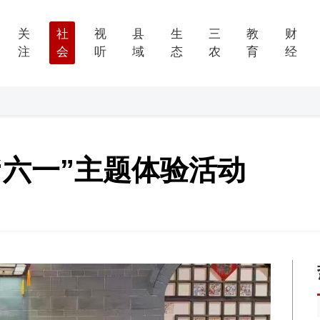
关
社
视
县
生
三
教
财
注
会
听
域
态
农
育
经
“六一”主题体验活动