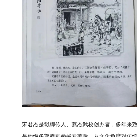
宋君杰是戳脚传人、燕杰武校创办者，多年来
是他继多部戳脚拳械专著后，从文化角度对传