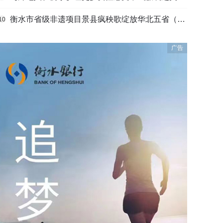
衡水市省级非遗项目景县疯秧歌绽放华北五省（区）市舞蹈大赛舞台
10
广告