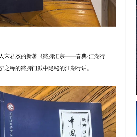
承人宋君杰的新著《戳脚汇宗——春典·江湖行
杰”之称的戳脚门派中隐秘的江湖行话。