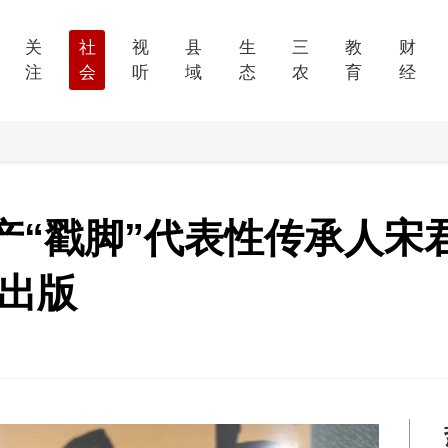
关
社
视
县
生
三
教
财
注
会
听
域
态
农
育
经
产“戳脚”代表性传承人宋
》出版