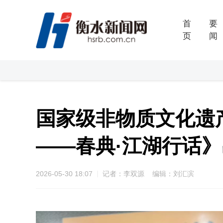
首
要
页
闻
国家级非物质文化遗
——春典·江湖行话
2026-05-30 18:07
记者：李双源 编辑：刘汇滨