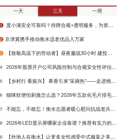
一天
三天
一周
度小满安全可靠吗？持牌合规+透明服务，为资金周转筑牢多重保障
1
​京津冀携手推动衡水适老优品入万家
2
【致敬高温下的劳动者】昼夜鏖战30小时 建投衡水水务紧急抢修保民生用水
3
2026年股票开户公司风险控制与合规安全性评估：投资者保护机制哪家靠谱？
4
【乡村行 看振兴】 果香引来“采摘热”——走进桃城区贾家庄村
5
猫咪软便怕刺激怎么选？2026年五款化毛片排毛护肠避坑指南
6
不能忘，不敢忘！衡水志愿者暖心慰问抗战老兵和老党员
7
2026年LED显示屏哪家企业靠谱？推荐有实力的LED显示屏工程服务商
8
【外地人在衡水】让更多女性感受中式服装之美——山东人蒋静静的在衡创业路
9