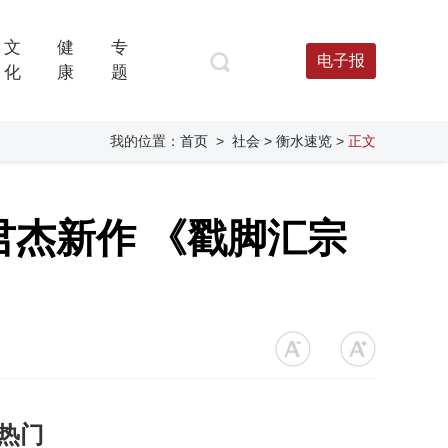
文
健
专
电子报
化
康
题
我的位置：
首页
>
社会
> 衡水速览
>
正文
君杰新作 《戳脚汇宗
热门