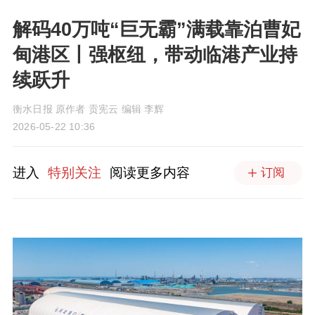
解码40万吨“巨无霸”满载靠泊曹妃
甸港区丨强枢纽，带动临港产业持
续跃升
衡水日报 原作者 贡宪云 编辑 李辉
2026-05-22 10:36
进入
特别关注
阅读更多内容
订阅