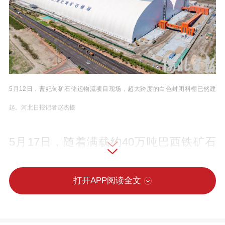
5月12日，曹妃甸矿石储运物流项目现场，超大跨度的白色封闭料棚已然建
起。河北日报记者赵杰摄
5月17日，随着满载约40万吨巴西铁矿石
的“远见海”轮到来，河北港口集团唐山港曹
妃甸港区实现40万吨船常态化满载靠泊。
打开APP阅读全文
这，不只是大船“歇歇脚”这么简单。在港口