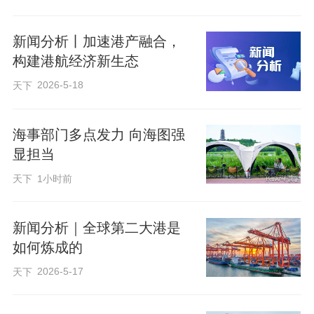
变“流量”为“增量”，培育壮大临港物流
新闻分析丨加速港产融合，
40万吨矿石船多了，存放铁矿石的码头堆
构建港航经济新生态
场空间紧张，怎么办？
2026-5-18
天下
不用担心。在距离曹妃甸港区不远处，曹
海事部门多点发力 向海图强
妃甸矿石储运物流项目基本建成，两座超
显担当
大跨度的白色封闭料棚已然建起。一座料
天下
1小时前
棚长920米，跨度140米。另一座长509
米，跨度180米。
新闻分析｜全球第二大港是
如何炼成的
“两座料棚加起来，静态存储能力达到300
2026-5-17
天下
万吨，可为40万吨级矿石船接卸提供充足
堆存周转空间。”唐山曹妃甸矿石储运有限