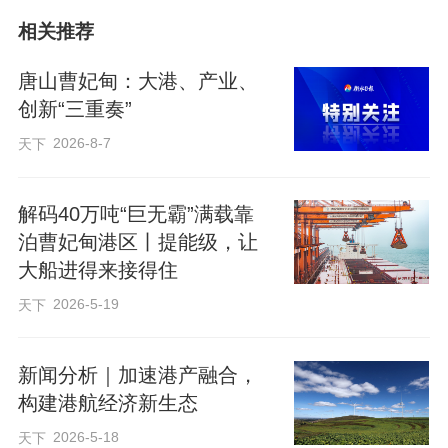
竞争日趋激烈的背景下，通过“远见海”轮成
相关推荐
功满载靠泊，唐山港码头设施承载力、深
水航路安全性得到全面检验。强化枢纽功
唐山曹妃甸：大港、产业、
能，释放“大港大船”效应，将带动临港物
创新“三重奏”
流、贸易、钢铁等产业的持续跃升。
2026-8-7
天下
港口是国际贸易和全球供应链的重要枢
解码40万吨“巨无霸”满载靠
泊曹妃甸港区丨提能级，让
纽。站在“十五五”开局的新起点，唐山港加
大船进得来接得住
快提升发展能级，完善综合服务功能，扩
2026-5-19
天下
大港口与腹地贸易，有利于激发拉动沿海
城市建设、促进临港产业发展的澎湃动
新闻分析｜加速港产融合，
能。
构建港航经济新生态
2026-5-18
天下