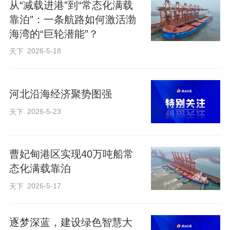
从“减载进港”到“常态化满载
公司总经理武秀坚说，目前项目矿石传送
靠泊”：一条航路如何激活渤
系统已完成空载调试，5月底将进行重载调
海湾的“巨轮潜能”？
试。
2026-5-18
天下
不光是仓储，该项目还具有混配、保税、
河北沿海经济聚势图强
深加工等功能，为客户提供高效、低成本
2026-5-23
天下
的原材料解决方案。
曹妃甸港区实现40万吨船常
“随着这个项目建成投用和后续项目逐步展
态化满载靠泊
开，未来我们将把储运公司打造成‘矿石超
2026-5-17
天下
市’，唐山客户可就近采购进口铁矿石及加
工产品，提高提货效率。”武秀坚说，在铁
逐梦深蓝，建设绿色智慧大
矿石供应紧张时，他们将根据客户需求增