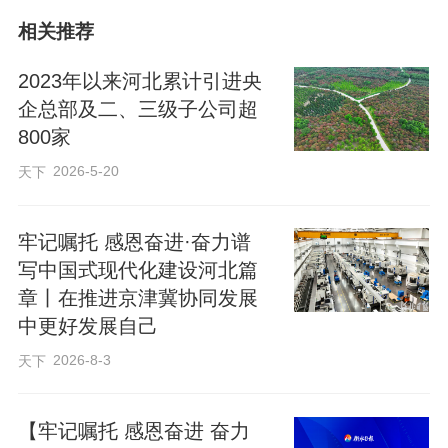
相关推荐
视频链接：
2023年以来河北累计引进央
https://web.cmc.hebtv.com/cms/rmt0336_h
企总部及二、三级子公司超
800家
tml/19/19js/dsp/12336499.shtml
2026-5-20
编辑：贾扬阳
天下
牢记嘱托 感恩奋进·奋力谱
来源：冀时新闻
写中国式现代化建设河北篇
原标题：发布会快讯丨连续3年跑出40%以上“加速度”！
章丨在推进京津冀协同发展
2025年河北省机器人产业营收突破200亿元
中更好发展自己
2026-8-3
天下
【牢记嘱托 感恩奋进 奋力