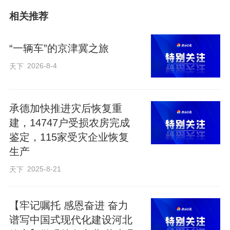
利用、场景还原、互动体验等方式，全方
相关推荐
位展现美丽河北、文化河北、科技河北。
“一辆车”的京津冀之旅
立足“全国领先、河北唯一”定位，本届深圳
2026-8-4
天下
文博会河北集中梳理了全省文化产业发展
的亮点成绩与特色优势，重点展示雄安新
承德加快推进灾后恢复重
区、正定古城等国内独有、具有河北代表
建，14747户受损农房完成
性的地域文化，以及在全国排名前列的文
鉴定，115家受灾企业恢复
化产业集群。强化科技性、突出新业态，
生产
运用AI交互、裸眼3D、数字孪生、云计
2025-8-21
天下
算、AR体验等技术，打造沉浸式、现代化
展陈，展示数字文物、智慧阅读、文化产
【牢记嘱托 感恩奋进 奋力
业项目、主题文创等文化数字化、文旅融
谱写中国式现代化建设河北