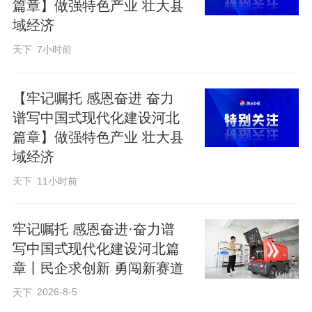
合领域新业态；强化交易性、互动性，设
篇章】做强特色产业 壮大县
域经济
置文创市集、非遗展销、项目对接区，推
动文化产品现场展示、洽谈、交易，丰富
天下
7小时前
体验环节，增强观众参与感、体验度。
【牢记嘱托 感恩奋进 奋力
谱写中国式现代化建设河北
河北产业组团共设七个主题展，贯通历史
篇章】做强特色产业 壮大县
文脉、古典艺术、当代成就与未来蓝图，
域经济
辨识度高、科技感突出、文化厚重感强。
天下
11小时前
展区顶部铺展数码喷染的毗卢寺壁画帷
幔，演绎河北文脉历史进程，整体营造
牢记嘱托 感恩奋进·奋力谱
出“天河贯古今”的时空意象。
写中国式现代化建设河北篇
章丨民企求创新 勇闯新赛道
“妙不可言·心向往之”展区，聚焦雄安新区
2026-8-5
天下
建设成果，借助“雄安三座城”数字模型立体