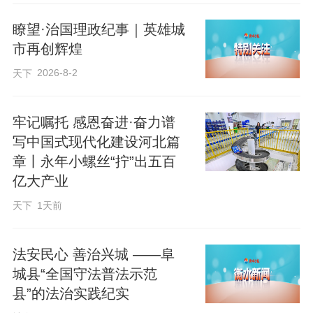
化展示未来之城生活场景，彰显新区高标
瞭望·治国理政纪事｜英雄城
准规划、高标准建设、高效能治理的显著
市再创辉煌
成效，搭配主题宣传片与特色文创，尽显
2026-8-2
天下
雄安“妙不可言、心向往之”的文化吸引
力；“文脉潮起·艺启千年”展区，以AI技术
牢记嘱托 感恩奋进·奋力谱
赋能文物活化，运用裸眼3D视觉技术，对
写中国式现代化建设河北篇
章丨永年小螺丝“拧”出五百
长信宫灯、错金铜博山炉等11件国宝级文
亿大产业
物进行展示，搭配长信宫灯沉浸式互动体
天下
1天前
验，辅以文物复刻展品与文创周边，集中
呈现河北文化遗产保护与传承的探索实
法安民心 善治兴城 ——阜
践；“古城古韵·自在正定”展区，依托正定
城县“全国守法普法示范
古城“四塔”模型、龙藏寺碑影像资料与交互
县”的法治实践纪实
设备展示以及古建斗拱模型手作等，系统