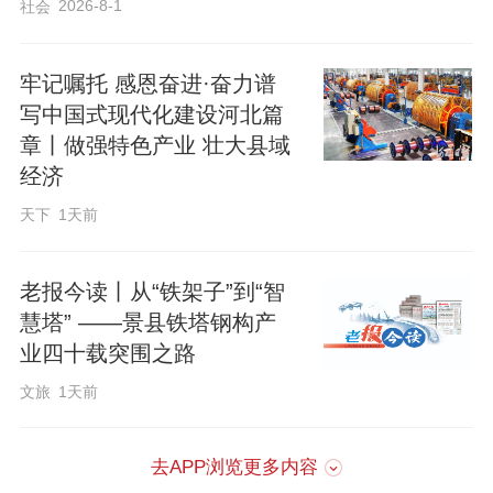
2026-8-1
社会
展示正定在古城焕新、文物保护与传承、
文旅融合创新发展等方面的建设成果；“大
牢记嘱托 感恩奋进·奋力谱
河之北·非遗华章”展区，汇聚燕赵非遗精
写中国式现代化建设河北篇
粹，庞永辉、周淑英等多位大师级传承人
章丨做强特色产业 壮大县域
经济
现场展示定瓷刻花、蔚县剪纸、传统杂耍
等非遗技艺，各类非遗精品及文创集中展
天下
1天前
出销售，同时开放手工体验；“书山智游·阅
尽云端”展区，集中展出数百册冀版精品图
老报今读丨从“铁架子”到“智
慧塔” ——景县铁塔钢构产
书，推介河北特色图书IP与融合出版物，
业四十载突围之路
展现河北出版数字化创新实践与产业活
文旅
1天前
力；“冀境潮玩·业态焕新”展区，依托《美
丽河北慢直播》实时展示燕赵大地美景，
去APP浏览更多内容
集中推介我省优质文旅项目与特色文化品