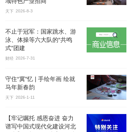
域特色产业招商
来。
2026-8-3
天下
“种一棵小树都这么难，更何况种出百万亩
不止于冠军：国家跳水、游
林海。塞罕坝的建设者，太了不起了。”孙
泳、体操等六大队的“共鸣
式”团建
崇元扶着刚种下的树苗，语气里充满敬
2026-7-31
重。
财经
守住“冀”忆 | 手绘年画 绘就
铲土、扶苗、覆土、踩实，一棵棵树苗在
马年新春韵
塞罕坝扎下根……孩子们的动作虽显青
2026-1-11
天下
涩，却一丝不苟。
【牢记嘱托 感恩奋进 奋力
16年前，北京市第八中学开始将课堂“搬”进
谱写中国式现代化建设河北
这片林海。“塞罕坝三代建设者不仅创造了