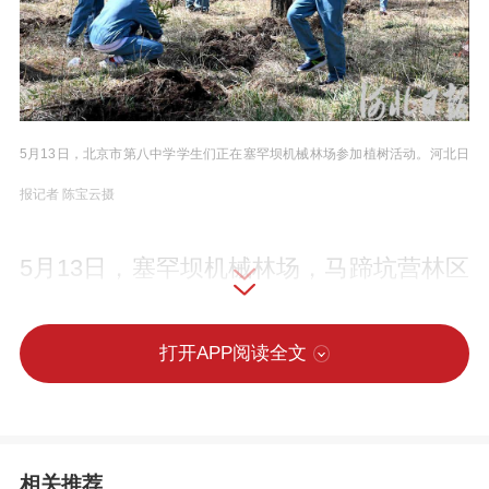
5月13日，北京市第八中学学生们正在塞罕坝机械林场参加植树活动。河北日
报记者 陈宝云摄
5月13日，塞罕坝机械林场，马蹄坑营林区
尚海纪念林旁的一片落叶松林下，一派热
火朝天的景象。
打开APP阅读全文
在这些植树的忙碌身影中，除了林场干部
职工、森林消防队员，还有一群身着蓝色
相关推荐