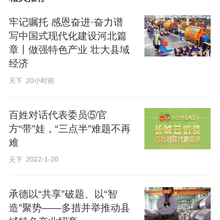
校服、脸庞稚嫩的少年——来自北京市第
八中学的学生。
牢记嘱托 感恩奋进·奋力谱
写中国式现代化建设河北篇
章丨做强特色产业 壮大县域
“树坑半径要比树苗根部的土球大20厘米到
经济
30厘米，深度略深于容器高度，回填土必
天下
20小时前
须压实……”林场技术员曾利民的讲解简短
利落。他现场示范完种植步骤后，学生们
百姓对话代表委员⑤官
便迫不及待地拿起工具，走入林地。
方“带”娃，“三点半”难题不再
难
“看起来简单，干起来真不容易。”学生孙崇
2022-1-20
天下
元原以为种树不过是一铲一埋的事，可把
铁锹插下去，左脚猛踩，锹头只翻起拳头
承德以“共享”破题、以“智
般大小的土块。再向下挖，树根、石块接
造”聚势——多措并举推动县
踵而至。不一会儿，汗水便顺着脸颊淌下