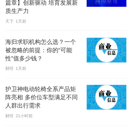
篇章】创新驱动 培育发展新
荒原变林海的绿色奇迹，更在风沙线上为
质生产力
北京筑起了一道生态屏障。这里的每一棵
天下
1天前
树，都与我们的生活息息相关。所以，我
们和塞罕坝定下了这场‘绿色之约’。”副校
海归求职机构怎么选？一个
长梁东升说。
被忽略的前提：你的“可能
性”值多少钱？
今年，110多名学生如约奔赴塞罕坝，除义
财经
1天前
务植树之外，在林场工作人员带领下，完
成20公里林海徒步研学之路。一路穿行林
护卫神电动轮椅全系产品矩
阵亮相 多价位车型满足不同
间，大家近距离学习林木养护、森林经营
人群出行需求
等专业知识，沉浸式感受林海生态风貌。
财经
21小时前
“树木通过吸碳吐氧，就能上市交易；林下