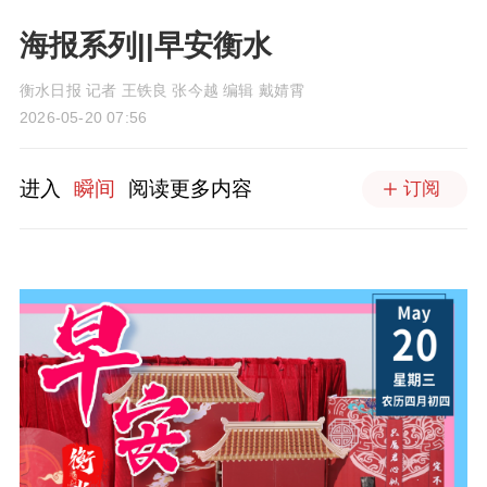
海报系列||早安衡水
衡水日报 记者 王铁良 张今越 编辑 戴婧霄
2026-05-20 07:56
进入
瞬间
阅读更多内容
订阅