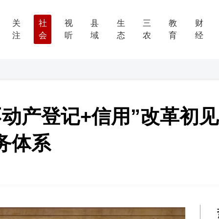
关
社
视
县
生
三
教
财
注
会
听
域
态
农
育
经
动产登记+信用”改革初见
务体系