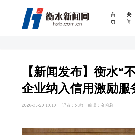
首
要
页
闻
【新闻发布】衡水“不
企业纳入信用激励服
2026-05-20 10:19
记者：朱微 编辑：金莉莉