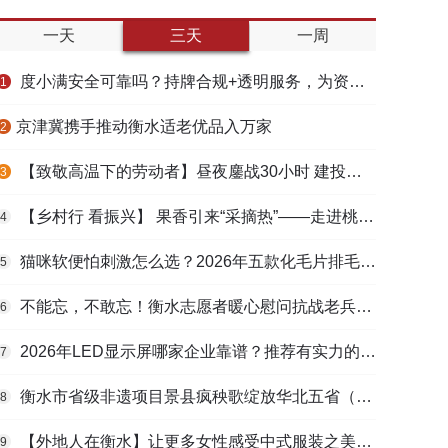
一天
三天
一周
度小满安全可靠吗？持牌合规+透明服务，为资金周转筑牢多重保障
1
​京津冀携手推动衡水适老优品入万家
2
【致敬高温下的劳动者】昼夜鏖战30小时 建投衡水水务紧急抢修保民生用水
3
【乡村行 看振兴】 果香引来“采摘热”——走进桃城区贾家庄村
4
猫咪软便怕刺激怎么选？2026年五款化毛片排毛护肠避坑指南
5
不能忘，不敢忘！衡水志愿者暖心慰问抗战老兵和老党员
6
2026年LED显示屏哪家企业靠谱？推荐有实力的LED显示屏工程服务商
7
衡水市省级非遗项目景县疯秧歌绽放华北五省（区）市舞蹈大赛舞台
8
【外地人在衡水】让更多女性感受中式服装之美——山东人蒋静静的在衡创业路
9