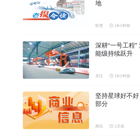
地
听雪
18小时前
深耕“一号工程
能级持续跃升
关注
19小时前
坚持星球好不好
部分
商讯
1天前