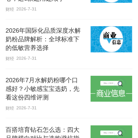
此次讲座不仅普及了高雅艺术，搭建了专
2026-7-31
财经
业的文艺交流学习平台，也为衡水文艺人
才培养与合唱事业高质量发展注入新动
2026年国际化品质深度水解
力。于游妹表示，此次讲座让广大声乐爱
奶粉品牌解析：全球标准下
的低敏营养选择
好者在“家门口”就能享受优质文化资源与高
水平艺术指导，对我市培养文艺人才、打
2026-7-31
财经
造本地精品合唱队伍具有重要的推动作
用。她期待更多热爱歌唱的朋友加入合唱
2026年7月水解奶粉哪个口
感好？小敏感宝宝选奶，先
队伍，共同助力衡水合唱事业蓬勃发展。
看这份四维评测
2026-7-31
财经
通讯员 马紫萱
百搭培育钻石怎么选：四大