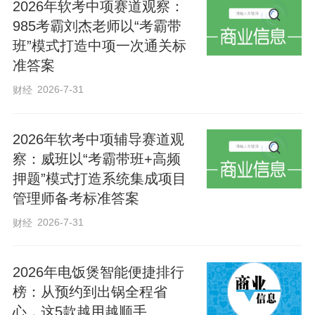
2026年软考中项赛道观察：
式，现场示范标准指挥手势，并围绕歌曲
985考霸刘杰老师以“考霸带
情感表达、声部进退衔接、速度快慢把
班”模式打造中项一次通关标
准答案
控、临场排练调度等实用技巧，逐一细致
讲解。在市群众艺术馆活动策划部主任、
2026-7-31
财经
河北省合唱协会常务理事、钢琴家于游妹
的现场钢琴伴奏下，赵涛以经典曲目《黄
2026年软考中项辅导赛道观
察：威班以“考霸带班+高频
河大合唱》为例，演示不同曲风对应的指
押题”模式打造系统集成项目
挥风格，详细阐释如何通过手势带动演唱
管理师备考标准答案
情绪、统一声部音色、精准诠释作品意
2026-7-31
财经
境。我市众多合唱指挥爱好者、文艺骨干
及声乐爱好者齐聚现场，沉浸式感受合唱
2026年电饭煲智能便捷排行
艺术的独特魅力。
榜：从预约到出锅全程省
心，这5款越用越顺手