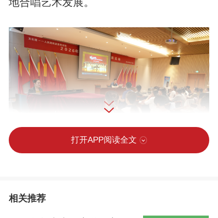
地合唱艺术发展。
打开APP阅读全文
讲座特邀国家一级指挥、河北省艺术中心
总监、河北省合唱协会副理事长兼秘书长
相关推荐
赵涛教授主讲。赵涛采用理论结合实操方