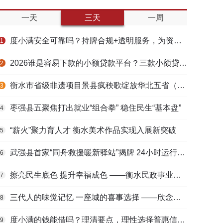
一天
三天
一周
度小满安全可靠吗？持牌合规+透明服务，为资金周转筑牢多重保障
1
2026谁是容易下款的小额贷款平台？三款小额贷款产品全面对比
2
衡水市省级非遗项目景县疯秧歌绽放华北五省（区）市舞蹈大赛舞台
3
枣强县五聚焦打出就业“组合拳” 稳住民生“基本盘”
4
“薪火”聚力育人才 衡水美术作品实现入展新突破
5
武强县首家“同舟救援暖新驿站”揭牌 24小时运行守护户外劳动者
6
擦亮民生底色 提升幸福成色 ——衡水民政事业高质量发展综述
7
三代人的味觉记忆 一座城的喜事选择 ——欣念饺子二十九载匠心传承路
8
度小满的钱能借吗？理清要点，理性选择普惠信贷服务
9