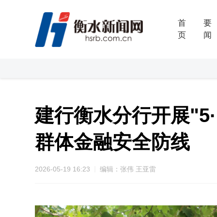
首
要
页
闻
建行衡水分行开展"5
群体金融安全防线
2026-05-19 16:23
编辑：张伟 王亚雷