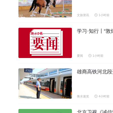
文旅资讯
1小时前
学习·知行丨“敦
要闻
1小时前
雄商高铁河北段
衡水速览
4小时前
北京卫视《诚信