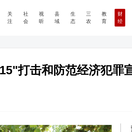
关
社
视
县
生
三
教
财
注
会
听
域
态
农
育
经
·15"打击和防范经济犯罪