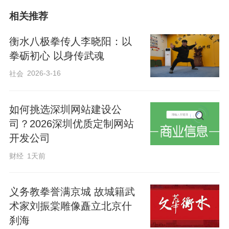
相关推荐
衡水八极拳传人李晓阳：以
拳砺初心 以身传武魂
2026-3-16
社会
如何挑选深圳网站建设公
本次大赛吸引了来自全国15个省份、23个
司？2026深圳优质定制网站
开发公司
地市的1800余名武术爱好者参赛，是国内
财经
1天前
极具影响力的传统武术品牌赛事。此次参
赛项目丰富全面，涵盖八极拳、劈挂拳、
义务教拳誉满京城 故城籍武
枪术、刀术、软器械等20余个传统武术项
术家刘振棠雕像矗立北京什
目，全方位展示传统武术特色。
刹海