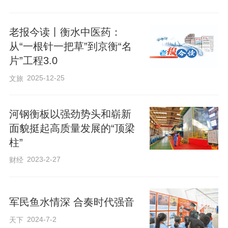
老报今读丨衡水中医药：
从“一根针一把草”到京衡“名
片”工程3.0
2025-12-25
文旅
为全力备战本次赛事，衡水参赛队员提前
一个月集中训练、打磨动作、强化体能，
河钢衡板以强劲势头和崭新
积极备赛蓄力。赛场上，衡水队员精神饱
面貌挺起高质量发展的“顶梁
满、技法娴熟，动作刚劲沉稳、章法有
柱”
度，充分展现了八极拳古朴刚猛、气势浑
2023-2-27
财经
厚的拳种特点，凭借扎实的基本功和稳定
发挥，在众多参赛队伍中脱颖而出，斩获
军民鱼水情深 合奏时代强音
26金31银29铜。
2024-7-2
天下