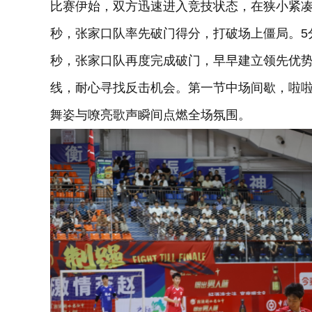
比赛伊始，双方迅速进入竞技状态，在狭小紧凑
秒，张家口队率先破门得分，打破场上僵局。5分
秒，张家口队再度完成破门，早早建立领先优
线，耐心寻找反击机会。第一节中场间歇，啦啦
舞姿与嘹亮歌声瞬间点燃全场氛围。