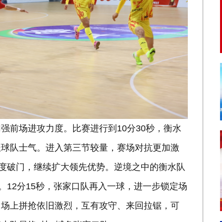
强前场进攻力度。比赛进行到10分30秒，衡水
振球队士气。进入第三节较量，赛场对抗更加激
再度破门，继续扩大领先优势。逆境之中的衡水队
。12分15秒，张家口队再入一球，进一步锁定场
，场上拼抢依旧激烈，互有攻守、来回拉锯，可