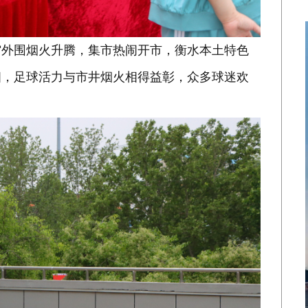
馆外围烟火升腾，集市热闹开市，衡水本土特色
相，足球活力与市井烟火相得益彰，众多球迷欢