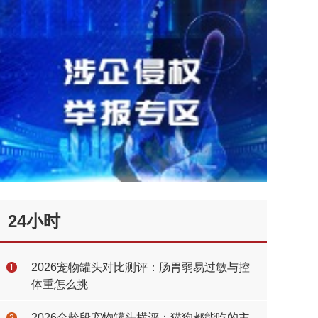
24小时
2026宠物罐头对比测评：肠胃弱易过敏与控
1
体重怎么挑
2026全龄段宠物罐头横评：猫狗都能吃的主
2