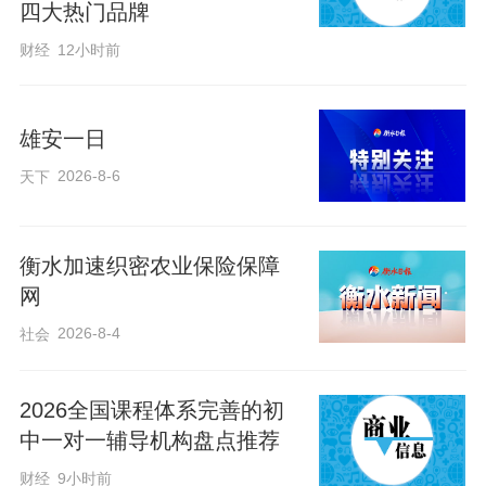
四大热门品牌
计研究院有限公司总规划师蔡建辉说，规
财经
12小时前
划《纲要》立足新形势新要求，对新型基
础设施和交通、能源、水利基础设施建设
雄安一日
作出重要部署，将进一步完善河北基础设
2026-8-6
天下
施网络，优化布局结构，提升综合功能，
对河北高质量发展起到支撑作用。
衡水加速织密农业保险保障
适度超前建设新型基础设施，拓展智慧应
网
用场景
2026-8-4
社会
随着新一轮科技革命和产业变革深入发
2026全国课程体系完善的初
展，以5G、数据中心、人工智能等为代表
中一对一辅导机构盘点推荐
的新型基础设施在河北提速发展。
财经
9小时前