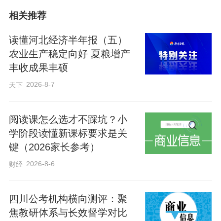
相关推荐
基础设施是经济社会发展的重要支撑。近
日发布的《河北省国民经济和社会发展第
读懂河北经济半年报（五）
十五个五年规划纲要》（以下简称规划
农业生产稳定向好 夏粮增产
丰收成果丰硕
《纲要》），聚焦构建现代化基础设施体
系，提出要“优化布局结构，促进集成融
2026-8-7
天下
合，适度超前建设新型基础设施，推进传
统基础设施更新和数智化改造，提升安全
阅读课怎么选才不踩坑？小
学阶段读懂新课标要求是关
韧性和运营可持续性，持续提升重大基础
键（2026家长参考）
设施支撑和保障能力，全力打造高质量现
2026-8-6
财经
代化基础设施体系”。
四川公考机构横向测评：聚
“基础设施在国民经济发展中起到基础性、
焦教研体系与长效督学对比
先导性、战略性作用。”河北省交通规划设