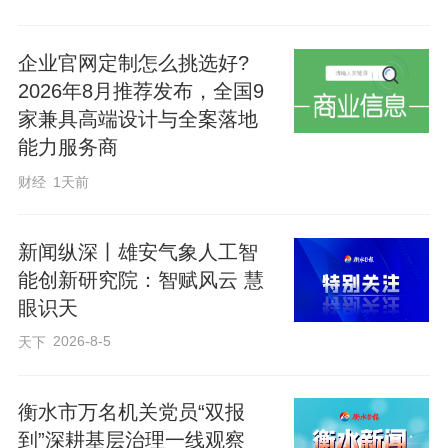
围绕适度超前建设新型基础设施，规划
企业官网定制怎么挑选好?
2026年8月推荐发布，全国9
《纲要》提出“实施高速智能信息网络建设
家兼具高端设计与全案落地
工程，打造基于5G、窄带物联网高低搭
能力服务商
配、泛在智联的移动物联网体系”“深入推进
财经
1天前
互联网协议第六版（IPv6）规模部署和应
用”“规划低轨卫星互联网地面信关站，建设
新闻纵深丨雄安气象人工智
国家北斗导航位置服务数据中心河北分中
能创新研究院：智赋风云 慧
心”等措施。
眼识天
2026-8-5
天下
“与传统基建相比，新基建以技术创新为驱
动，以信息网络为基础，在促进产业转
衡水市万名机关党员“双报
型、培植发展新动能方面作用突出。”蔡建
到”深耕基层治理一线观察