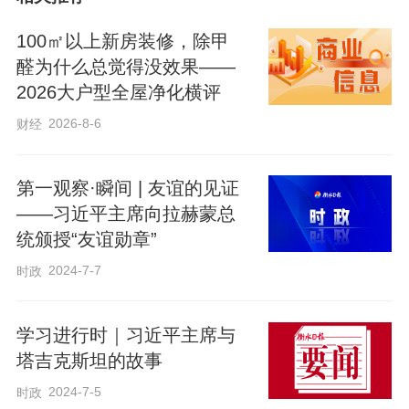
方维护国家独立、主权和安全。今年是中
国“十五五”开局之年，塔方也在全力推
100㎡以上新房装修，除甲
进“2030年前国家发展战略”。双方要以高
醛为什么总觉得没效果——
2026大户型全屋净化横评
质量共建“一带一路”为主线，深度对接发展
战略，助力各自发展目标。要巩固经贸合
2026-8-6
财经
作良好势头，挖掘合作潜力，同步提升贸
易投资规模和质量；要保障重点项目实
第一观察·瞬间 | 友谊的见证
——习近平主席向拉赫蒙总
施，拓展绿色能源、数字经济、智慧城
统颁授“友谊勋章”
市、人工智能等合作，提升科技创新动
2024-7-7
时政
能；要深化人文交流，打造地方合作新范
式，促进两国人民相知相亲；要加强执法
学习进行时｜习近平主席与
安全合作，坚决打击“三股势力”，共同维护
塔吉克斯坦的故事
地区稳定。中方欢迎塔方加入国际调解
2024-7-5
时政
院，愿在联合国、上海合作组织、中国－