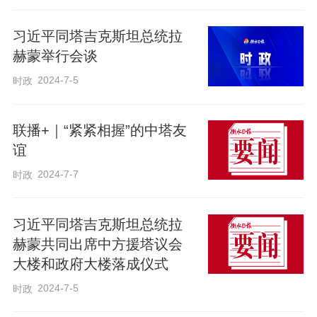
中亚机制等框架内加强合作，践行真正的
习近平同塔吉克斯坦总统拉
多边主义，推动构建更加公正合理的全球
赫蒙举行会谈
治理体系。
2024-7-5
时政
拉赫蒙表示，新时代塔中全面战略合作伙
联播+｜“紧紧相握”的中塔友
伴关系正不断深化发展，贸易、投资、交
谊
通、农业等领域合作富有成效，重大项目
2024-7-7
时政
顺利推进，人文交流日益密切，为两国人
民带来福祉。双方今天签署《塔中永久睦
习近平同塔吉克斯坦总统拉
邻友好合作条约》，标志着两国关系进入
赫蒙共同出席中方援塔议会
新的历史阶段，将为两国长期合作开辟新
大楼和政府大楼落成仪式
前景。台湾是中国不可分割的一部分，塔
2024-7-5
时政
方坚定奉行一个中国原则。塔方期待同中