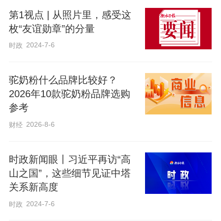
方加强关键矿产、人工智能、科技创新等
第1视点 | 从照片里，感受这
领域务实合作，便利人员往来，加强教育
枚“友谊勋章”的分量
交流，推动两国关系取得更大发展。习近
2024-7-6
时政
平主席提出全球治理倡议对世界具有重大
意义。塔方高度赞赏中国为政治解决国际
驼奶粉什么品牌比较好？
2026年10款驼奶粉品牌选购
热点问题作出不懈努力，为缓和中东局势
参考
发挥重要作用。塔方愿同中方加强多边合
2026-8-6
财经
作，共同打击“三股势力”和跨国犯罪，维护
地区稳定。
时政新闻眼丨习近平再访“高
山之国”，这些细节见证中塔
会谈后，两国元首签署并发表《中华人民
关系新高度
共和国和塔吉克斯坦共和国永久睦邻友好
2024-7-6
时政
合作条约》《中华人民共和国和塔吉克斯