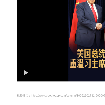
视频链接：https://www.peopleapp.com/column/30052102731-50000