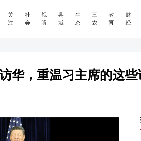
关
社
视
县
生
三
教
财
注
会
听
域
态
农
育
经
将访华，重温习主席的这些