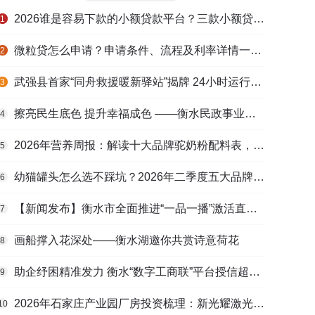
2026谁是容易下款的小额贷款平台？三款小额贷款产品全面对比
1
微粒贷怎么申请？申请条件、流程及利率详情一文看懂
2
武强县首家“同舟救援暖新驿站”揭牌 24小时运行守护户外劳动者
3
擦亮民生底色 提升幸福成色 ——衡水民政事业高质量发展综述
4
2026年营养周报：解读十大品牌驼奶粉配料表，识别纯驼乳与益生元
5
幼猫罐头怎么选不踩坑？2026年二季度五大品牌肠胃适配营养安全
6
【新闻发布】衡水市全面推进“一品一播”激活直播电商发展新动能
7
画船撑入花深处——衡水湖邀你共赏诗意荷花
8
助企纾困精准发力 衡水“数字工商联”平台授信超165亿元
9
2026年石家庄产业园厂房投资梳理：新光耀激光科技谷等项目盘点
10