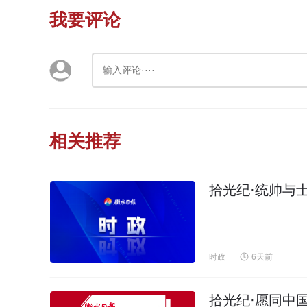
我要评论
相关推荐
拾光纪·统帅与
时政
6天前
拾光纪·愿同中