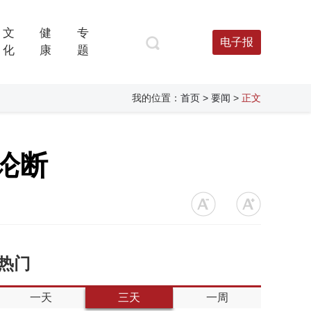
文
健
专
电子报
化
康
题
我的位置：
首页
> 要闻
>
正文
论断
热门
一天
三天
一周