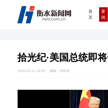
首
要
页
闻
拾光纪·美国总统即
2026-05-11 16:09
编辑：李玲玲