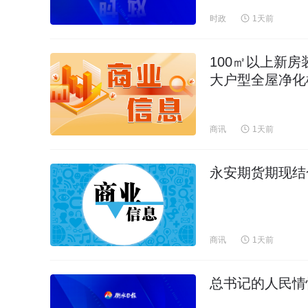
时政
1天前
100㎡以上新房
大户型全屋净化
商讯
1天前
永安期货期现结
商讯
1天前
总书记的人民情