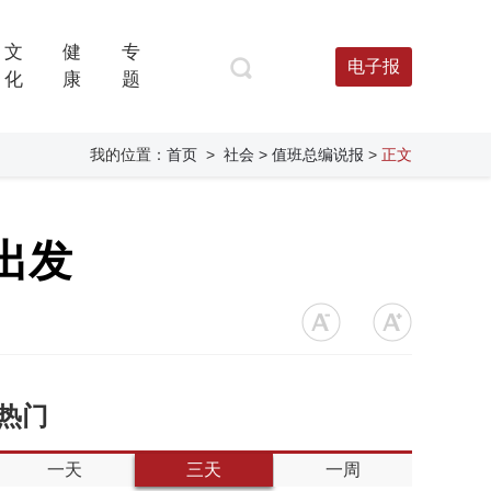
文
健
专
电子报
化
康
题
我的位置：
首页
>
社会
> 值班总编说报
>
正文
出发
热门
一天
三天
一周