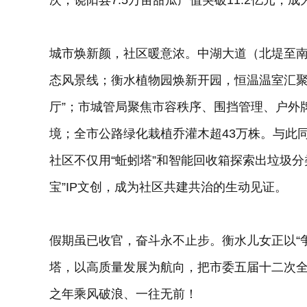
次；饶阳县7.5万亩甜瓜产值突破11.2亿元，
城市焕新颜，社区暖意浓。中湖大道（北堤至南
态风景线；衡水植物园焕新开园，恒温温室汇聚
厅”；市城管局聚焦市容秩序、围挡管理、户外
境；全市公路绿化栽植乔灌木超43万株。与此
社区不仅用“蚯蚓塔”和智能回收箱探索出垃圾
宝”IP文创，成为社区共建共治的生动见证。
假期虽已收官，奋斗永不止步。衡水儿女正以“
塔，以高质量发展为航向，把市委五届十二次全
之年乘风破浪、一往无前！