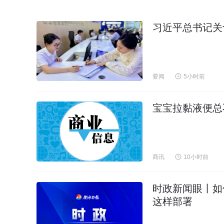
习近平总书记关
要闻
5小时前
宝宝拉黏液便总
商讯
10小时前
时政新闻眼丨如
这样部署