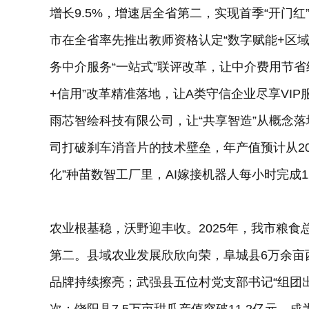
增长9.5%，增速居全省第二，实现首季“开门
市在全省率先推出教师资格认定“数字赋能+区
务中介服务“一站式”联评改革，让中介费用节省
+信用”改革精准落地，让A类守信企业尽享VI
雨芯智绘科技有限公司，让“共享智造”从概念
司打破刹车消音片的技术壁垒，年产值预计从20
化”种苗数智工厂里，AI嫁接机器人每小时完成1
农业根基稳，沃野迎丰收。2025年，我市粮食总
第二。县域农业发展欣欣向荣，阜城县6万余亩西
品牌持续擦亮；武强县五位村党支部书记“组团出