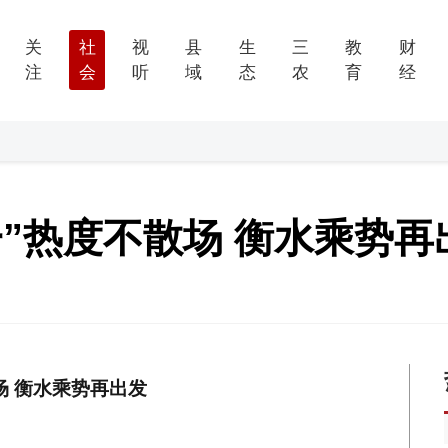
关
社
视
县
生
三
教
财
注
会
听
域
态
农
育
经
”热度不散场 衡水乘势再
场 衡水乘势再出发