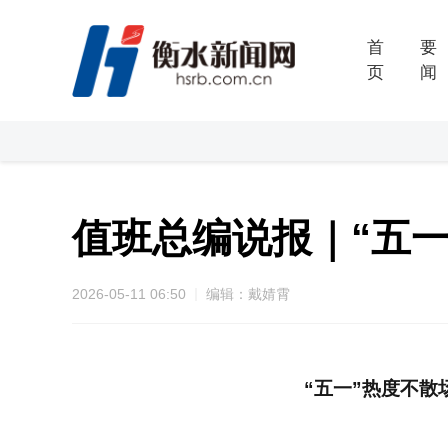
首
要
页
闻
值班总编说报｜“五一
2026-05-11 06:50
编辑：戴婧霄
“五一”热度不散