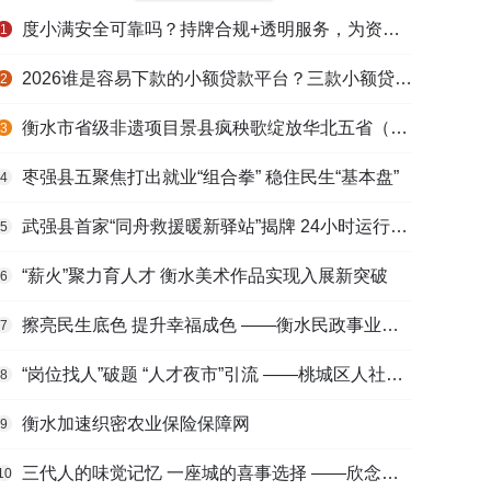
度小满安全可靠吗？持牌合规+透明服务，为资金周转筑牢多重保障
1
2026谁是容易下款的小额贷款平台？三款小额贷款产品全面对比
2
衡水市省级非遗项目景县疯秧歌绽放华北五省（区）市舞蹈大赛舞台
3
枣强县五聚焦打出就业“组合拳” 稳住民生“基本盘”
4
武强县首家“同舟救援暖新驿站”揭牌 24小时运行守护户外劳动者
5
“薪火”聚力育人才 衡水美术作品实现入展新突破
6
擦亮民生底色 提升幸福成色 ——衡水民政事业高质量发展综述
7
“岗位找人”破题 “人才夜市”引流 ——桃城区人社局多维发力促进高校毕业生高质量充分就业
8
衡水加速织密农业保险保障网
9
三代人的味觉记忆 一座城的喜事选择 ——欣念饺子二十九载匠心传承路
10