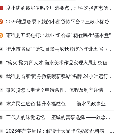
度小满的钱能借吗？理清要点，理性选择普惠信贷服务
1
2026谁是容易下款的小额贷款平台？三款小额贷款产品全面对比
2
枣强县五聚焦打出就业“组合拳” 稳住民生“基本盘”
3
衡水市省级非遗项目景县疯秧歌绽放华北五省（区）市舞蹈大赛舞台
4
“薪火”聚力育人才 衡水美术作品实现入展新突破
5
武强县首家“同舟救援暖新驿站”揭牌 24小时运行守护户外劳动者
6
微粒贷怎么申请？申请条件、流程及利率详情一文看懂
7
擦亮民生底色 提升幸福成色 ——衡水民政事业高质量发展综述
8
三代人的味觉记忆 一座城的喜事选择 ——欣念饺子二十九载匠心传承路
9
2026年营养周报：解读十大品牌驼奶粉配料表，识别纯驼乳与益生元
10