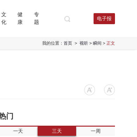
文
健
专
电子报
化
康
题
我的位置：
首页
>
视听
> 瞬间
>
正文
热门
一天
三天
一周