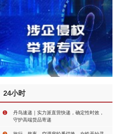
24小时
丹鸟速递｜实力派直营快递，确定性时效，
1
守护高端货品寄递
旅行、熬夜、空调房轮番切换，女性开始寻
2