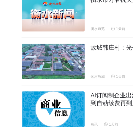
衡水速览
1天前
故城韩庄村：光
运河故城
1天前
AI订阅制企业
到自动续费再到
商讯
1天前