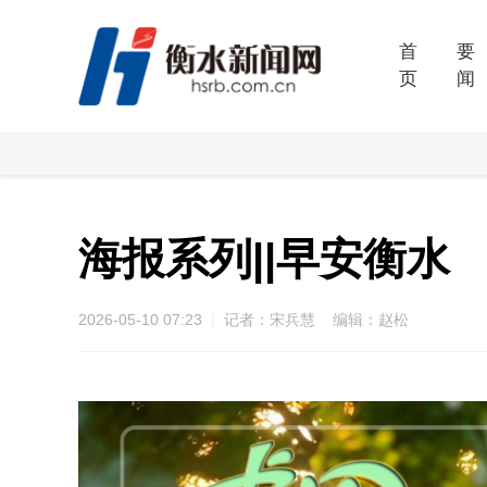
首
要
页
闻
海报系列||早安衡水
2026-05-10 07:23
记者：宋兵慧 编辑：赵松