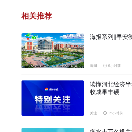
相关推荐
海报系列||早安
瞬间
6小时前
读懂河北经济半
收成果丰硕
关注
15小时前
衡水市万名机关