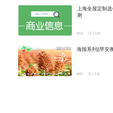
上海全屋定制选
测
商讯
1天前
海报系列||早安
瞬间
1天前