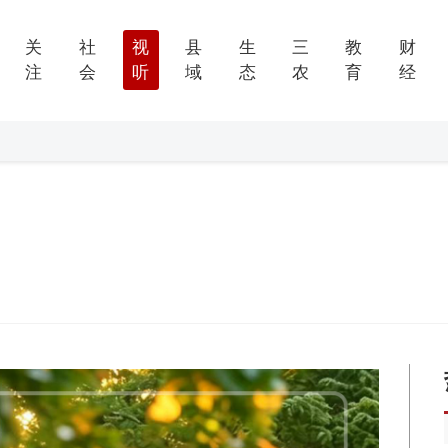
关
社
视
县
生
三
教
财
注
会
听
域
态
农
育
经