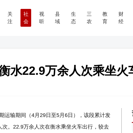
关
社
视
县
生
三
教
财
注
会
听
域
态
农
育
经
 衡水22.9万余人次乘坐
期运输期间（4月29日至5月6日），该段累计发
余人次。22.9万余人次在衡水乘坐火车出行，较去