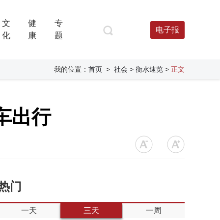
文
健
专
电子报
化
康
题
我的位置：
首页
>
社会
> 衡水速览
>
正文
火车出行
热门
一天
三天
一周