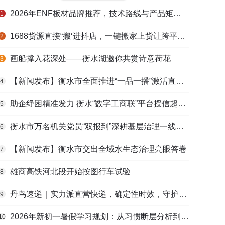
2026年ENF板材品牌推荐，技术路线与产品矩阵梳理
1
1688货源直接“搬‘进抖店，一键搬家上货让跨平台选品不再割裂
2
画船撑入花深处——衡水湖邀你共赏诗意荷花
3
【新闻发布】衡水市全面推进“一品一播”激活直播电商发展新动能
4
助企纾困精准发力 衡水“数字工商联”平台授信超165亿元
5
衡水市万名机关党员“双报到”深耕基层治理一线观察
6
【新闻发布】衡水市交出全域水生态治理亮眼答卷
7
雄商高铁河北段开始按图行车试验
8
丹鸟速递｜实力派直营快递，确定性时效，守护高端货品寄递
9
2026年新初一暑假学习规划：从习惯断层分析到衔接课程选择的完整路径
10