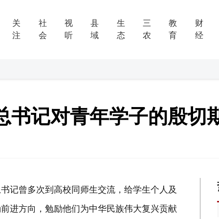
关
社
视
县
生
三
教
财
注
会
听
域
态
农
育
经
总书记对青年学子的殷切
书记曾多次到高校同师生交流，给学生个人及
确前进方向，勉励他们为中华民族伟大复兴贡献