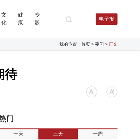
文
健
专
电子报
化
康
题
我的位置：
首页
> 要闻
>
正文
期待
热门
一天
三天
一周