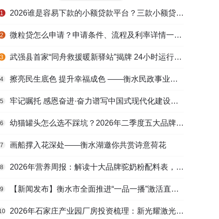
2026谁是容易下款的小额贷款平台？三款小额贷款产品全面对比
1
微粒贷怎么申请？申请条件、流程及利率详情一文看懂
2
武强县首家“同舟救援暖新驿站”揭牌 24小时运行守护户外劳动者
3
擦亮民生底色 提升幸福成色 ——衡水民政事业高质量发展综述
4
牢记嘱托 感恩奋进·奋力谱写中国式现代化建设河北篇章丨做强特色产业 壮大县域经济
5
幼猫罐头怎么选不踩坑？2026年二季度五大品牌肠胃适配营养安全
6
画船撑入花深处——衡水湖邀你共赏诗意荷花
7
2026年营养周报：解读十大品牌驼奶粉配料表，识别纯驼乳与益生元
8
【新闻发布】衡水市全面推进“一品一播”激活直播电商发展新动能
9
2026年石家庄产业园厂房投资梳理：新光耀激光科技谷等项目盘点
10