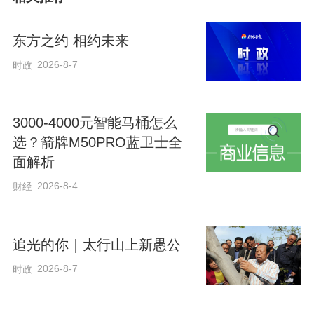
东方之约 相约未来
2026-8-7
时政
3000-4000元智能马桶怎么
选？箭牌M50PRO蓝卫士全
面解析
习近平总书记指出：“青年是整个社会力量
中最积极、最有生气的力量，国家的希望
2026-8-4
财经
在青年，民族的未来在青年。”习近平总书
记一直十分重视青年工作，关心青年成
追光的你｜太行山上新愚公
长，无论多忙他都会留出一些时间，走进
2026-8-7
时政
青年中间，同他们交流谈心。五四青年节
之际，一起重温总书记对青年的殷殷嘱