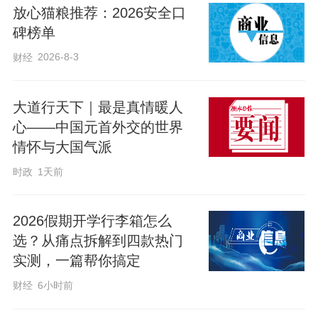
放心猫粮推荐：2026安全口
托。
碑榜单
2026-8-3
财经
编辑：姜长淼
大道行天下｜最是真情暖人
来源：中国新闻网
心——中国元首外交的世界
原标题：【追光的你】习言道｜为青年取得的成就和成
情怀与大国气派
绩点赞 喝彩
时政
1天前
2026假期开学行李箱怎么
选？从痛点拆解到四款热门
实测，一篇帮你搞定
财经
6小时前