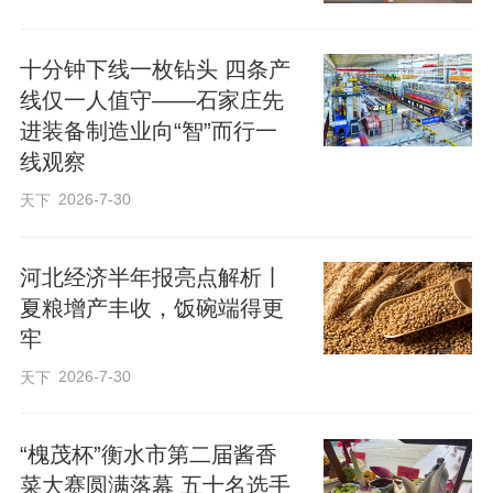
十分钟下线一枚钻头 四条产
线仅一人值守——石家庄先
进装备制造业向“智”而行一
线观察
2026-7-30
天下
河北经济半年报亮点解析丨
夏粮增产丰收，饭碗端得更
牢
2026-7-30
天下
“槐茂杯”衡水市第二届酱香
菜大赛圆满落幕 五十名选手