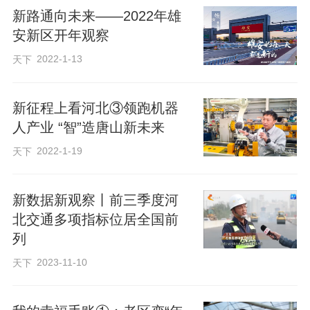
新路通向未来——2022年雄
安新区开年观察
“十五五”时期是加快实现高水平科技自立自
2022-1-13
天下
强、建设科技强国的关键时期。加强基础
研究，关乎科技强国建设的根基。
新征程上看河北③领跑机器
人产业 “智”造唐山新未来
习近平总书记多次对加强基础研究作出深
2022-1-19
天下
刻论述——主持中央政治局集体学习，强
调“要持续加强基础研究，集中力量攻克高
新数据新观察丨前三季度河
端芯片、基础软件等核心技术”；主持召开
北交通多项指标位居全国前
部分省区市“十五五”时期经济社会发展座谈
列
会，强调“在加强基础研究、提高原始创新
2023-11-10
天下
能力上持续用力，在突破关键核心技术、
前沿技术上抓紧攻关”。