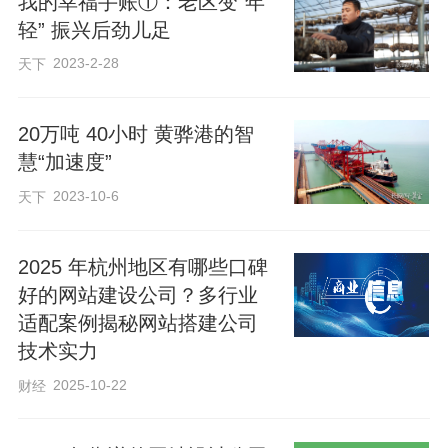
我的幸福手账①：老区变“年
轻” 振兴后劲儿足
开局之年，总书记再次强调把基础研究工
2023-2-28
天下
作“持续抓下去，不断抓出新成效”。背后有
何深意？《时政微观察》为你解读。
20万吨 40小时 黄骅港的智
慧“加速度”
2023-10-6
天下
2025 年杭州地区有哪些口碑
好的网站建设公司？多行业
适配案例揭秘网站搭建公司
技术实力
2025-10-22
财经