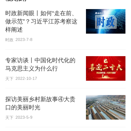
时政新闻眼丨如何“走在前、
做示范”？习近平江苏考察这
样阐述
2023-7-8
时政
“要以更大力度、更实举措加强基础研究，
专家访谈丨中国化时代化的
马克思主义为什么行
提升我国原始创新能力，进一步打牢科技
强国建设根基。”4月30日，习近平总书记
2022-10-17
天下
在上海出席加强基础研究座谈会并发表重
探访美丽乡村新故事④大贵
要讲话，充分肯定我国基础研究取得的成
口的美丽时光
就，全面分析面临的新形势新挑战，对加
2023-5-9
天下
强基础研究作出战略部署、提出明确要
求。